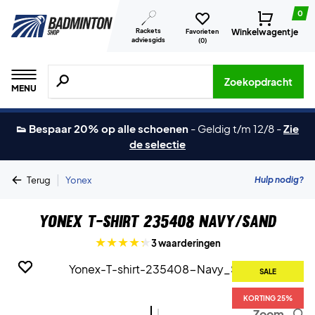
0
Rackets
Winkelwagentje
Favorieten
adviesgids
(
0
)
Zoeken naar producten, merken etc.
Zoekopdracht
MENU
👟 Bespaar 20% op alle schoenen
-
Geldig t/m 12/8
-
Zie
de selectie
|
Hulp nodig?
Terug
Yonex
Yonex T-shirt 235408 Navy/Sand
3 waarderingen
SALE
SALE
KORTING 25%
KORTING 25%
Zoom