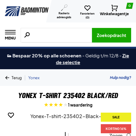
0
Rackets
Winkelwagentje
Favorieten
adviesgids
(
0
)
Zoeken naar producten, merken etc.
Zoekopdracht
MENU
👟 Bespaar 20% op alle schoenen
-
Geldig t/m 12/8
-
Zie
de selectie
|
Hulp nodig?
Terug
Yonex
Yonex T-shirt 235402 Black/Red
1 waardering
SALE
SALE
KORTING 16%
KORTING 16%
Zoom