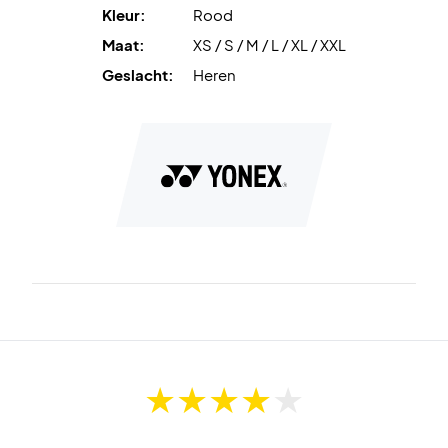
Kleur:
Rood
Sneldrogende eigenschappen
zorgen voor een fris gevoel
Maat:
XS / S / M / L / XL / XXL
tijdens het spel.
Geslacht:
Heren
Antistatische technologie
vermindert statische
elektriciteit en verhoogt het comfort.
Materiaal:
100% polyester.
Speel comfortabel – bestel Yonex T-shirt 16900 vandaag
nog!
Kleur:
Koraalrood.