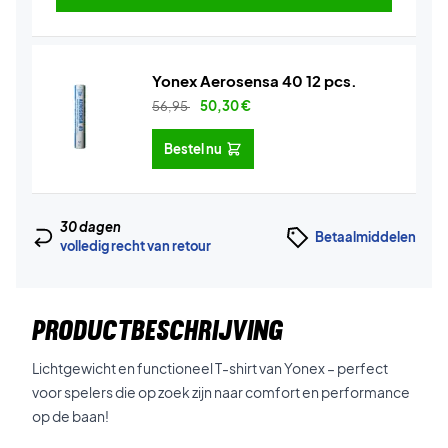
Yonex Aerosensa 40 12 pcs.
56,95
50,30
€
Bestel nu
30 dagen
Betaalmiddelen
volledig recht van retour
PRODUCTBESCHRIJVING
Lichtgewicht en functioneel T-shirt van Yonex – perfect
voor spelers die op zoek zijn naar comfort en performance
op de baan!