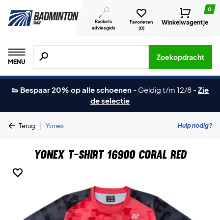
0
Rackets
Winkelwagentje
Favorieten
adviesgids
(
0
)
Zoeken naar producten, merken etc.
Zoekopdracht
MENU
👟 Bespaar 20% op alle schoenen
-
Geldig t/m 12/8
-
Zie
de selectie
|
Hulp nodig?
Terug
Yonex
Yonex T-shirt 16900 Coral Red