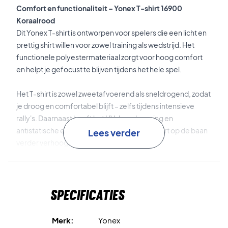
Comfort en functionaliteit – Yonex T-shirt 16900
Koraalrood
Dit Yonex T-shirt is ontworpen voor spelers die een licht en
prettig shirt willen voor zowel training als wedstrijd. Het
functionele polyestermateriaal zorgt voor hoog comfort
en helpt je gefocust te blijven tijdens het hele spel.
Het T-shirt is zowel zweetafvoerend als sneldrogend, zodat
je droog en comfortabel blijft – zelfs tijdens intensieve
rally's. Daarnaast heeft het UV-bescherming en
antistatische eigenschappen, wat het comfort op de baan
Lees verder
verder verhoogt.
UV-bescherming
helpt je beschermen tegen de
zonnestralen.
Specificaties
Zweetafvoerend materiaal
houdt je droog en
comfortabel.
Merk:
Yonex