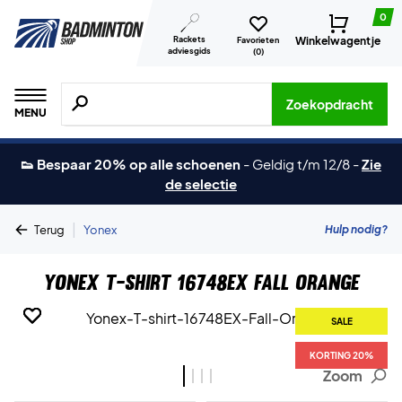
0
Rackets
Winkelwagentje
Favorieten
adviesgids
(
0
)
Zoeken naar producten, merken etc.
Zoekopdracht
MENU
👟 Bespaar 20% op alle schoenen
-
Geldig t/m 12/8
-
Zie
de selectie
|
Hulp nodig?
Terug
Yonex
Yonex T-shirt 16748EX Fall Orange
SALE
SALE
SALE
SALE
KORTING 20%
KORTING 20%
KORTING 20%
KORTING 20%
Zoom