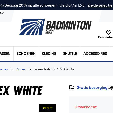
👟 Bespaar 20% op alle schoenen
-
Geldig t/m 12/8
-
Zie de selectie
tie
Favorieten
TASSEN
SCHOENEN
KLEDING
SHUTTLE
ACCESSOIRES
ames
Yonex
Yonex T-shirt 16746EX White
EX White
Gratis bezorging
bi
Uitverkocht
OUTLET