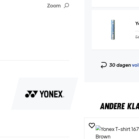
Zoom
Y
..
5
30 dagen
vol
ANDERE KL