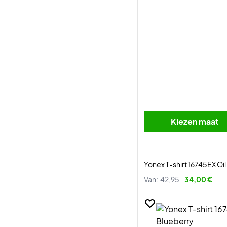
Kiezen maat
Yonex T-shirt 16745EX Oi
Van:
42,95
34,00 €