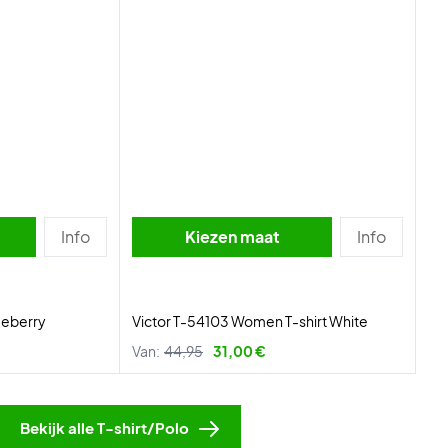
Info
Kiezen maat
Info
ueberry
Victor T-54103 Women T-shirt White
Van:
44,95
31,00 €
Bekijk alle T-shirt/Polo