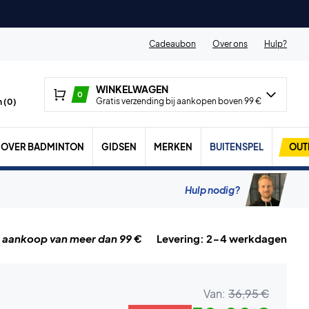
Cadeaubon
Over ons
Hulp?
WINKELWAGEN
0
Gratis verzending bij aankopen boven 99 €
 (
0
)
OVER BADMINTON
GIDSEN
MERKEN
BUITENSPEL
OUT
Hulp nodig?
j aankoop van meer dan 99 €
Levering: 2-4 werkdagen
Van:
36,95 €