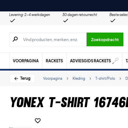
Levering: 2-4 werkdagen
30 dagen retourrecht
Beste selec
Zoeken naar producten, merken etc.
Zoekopdracht
VOORPAGINA
RACKETS
ADVIESGIDS RACKETS
Terug
Voorpagina
Kleding
T-shirt/Polo
D
Yonex T-shirt 16746