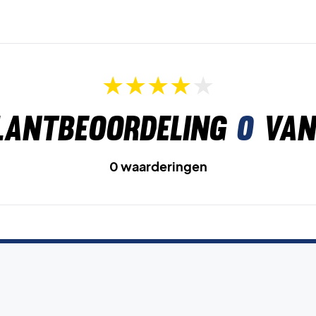
lantbeoordeling
0
van
0 waarderingen