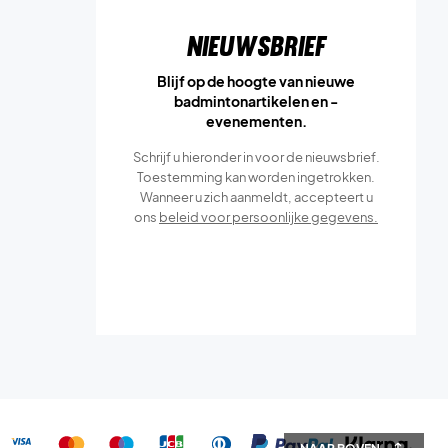
Nieuwsbrief
Blijf op de hoogte van nieuwe
badmintonartikelen en -
evenementen.
Schrijf u hieronder in voor de nieuwsbrief.
Toestemming kan worden ingetrokken.
Wanneer u zich aanmeldt, accepteert u
ons
beleid voor persoonlijke gegevens.