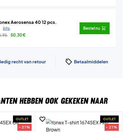
onex Aerosensa 40 12 pcs.
.
Info
Bestel nu
6,95
50,30
€
ledig recht van retour
Betaalmiddelen
ANTEN HEBBEN OOK GEKEKEN NAAR
OUTLET
OUTLET
- 21%
- 21%