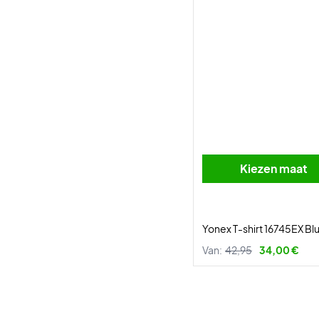
Kiezen maat
Yonex T-shirt 16745EX Bl
Van:
42,95
34,00 €