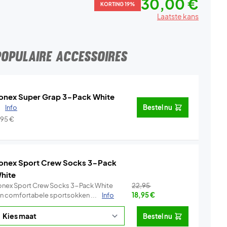
30,00 €
KORTING 19%
Laatste kans
POPULAIRE ACCESSOIRES
onex Super Grap 3-Pack White
.
Info
Bestel nu
,95
€
onex Sport Crew Socks 3-Pack
hite
onex Sport Crew Socks 3-Pack White
22,95
ijn comfortabele sportsokken ...
Info
18,95
€
Bestel nu