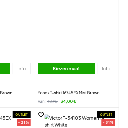
Info
Kiezen maat
Info
l Brown
Yonex T-shirt 16745EX Mist Brown
Van:
42,95
34,00 €
OUTLET
OUTLET
- 21%
- 31%