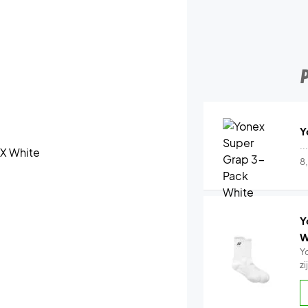
Y
..
8
Y
W
Y
z