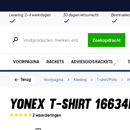
Levering: 2-4 werkdagen
30 dagen retourrecht
Beste selec
Zoeken naar producten, merken etc.
Zoekopdracht
VOORPAGINA
RACKETS
ADVIESGIDS RACKETS
Terug
Voorpagina
Kleding
T-shirt/Polo
H
Yonex T-shirt 16634
2 waarderingen