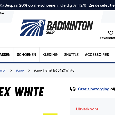
👟 Bespaar 20% op alle schoenen
-
Geldig t/m 12/8
-
Zie de selectie
tie
Favorieten
TASSEN
SCHOENEN
KLEDING
SHUTTLE
ACCESSOIRES
eren
Yonex
Yonex T-shirt 16634EX White
EX White
Gratis bezorging
bi
Uitverkocht