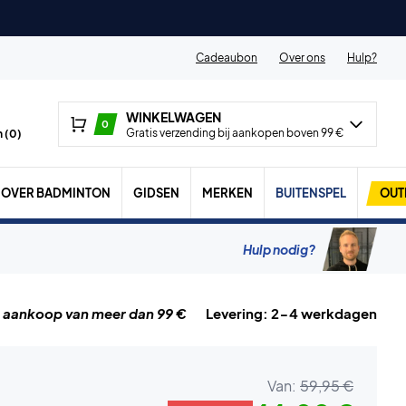
Cadeaubon
Over ons
Hulp?
WINKELWAGEN
0
Gratis verzending bij aankopen boven 99 €
 (
0
)
OVER BADMINTON
GIDSEN
MERKEN
BUITENSPEL
OUT
Hulp nodig?
j aankoop van meer dan 99 €
Levering: 2-4 werkdagen
Van:
59,95 €