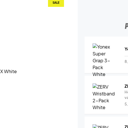
SALE
Y
..
8
Z
H
v
5
Z