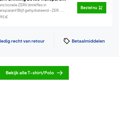
nctionele ZERV drinkfles in
Bestel nu
ansparant!Blijf gehydrateerd - ZER...
Info
,95
€
ledig recht van retour
Betaalmiddelen
Bekijk alle T-shirt/Polo