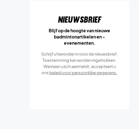
Nieuwsbrief
Blijf op de hoogte van nieuwe
badmintonartikelen en -
evenementen.
Schrijf u hieronder in voor de nieuwsbrief.
Toestemming kan worden ingetrokken.
Wanneer u zich aanmeldt, accepteert u
ons
beleid voor persoonlijke gegevens.