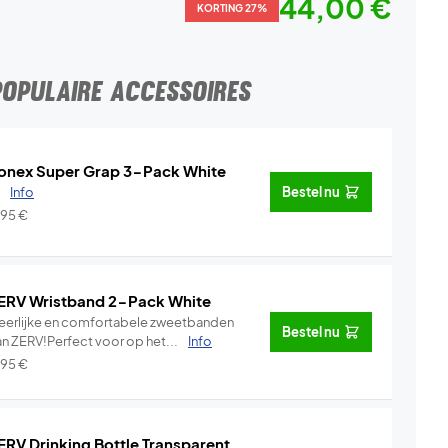
44,00 €
KORTING 27%
POPULAIRE ACCESSOIRES
onex Super Grap 3-Pack White
.
Info
Bestel nu
,95
€
ERV Wristband 2-Pack White
eerlijke en comfortabele zweetbanden
Bestel nu
an ZERV!Perfect voor op het...
Info
,95
€
ERV Drinking Bottle Transparent