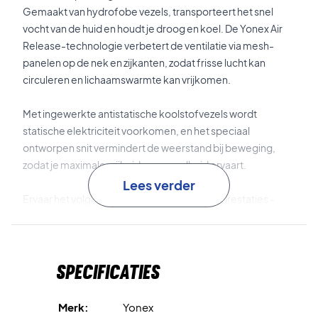
Gemaakt van hydrofobe vezels, transporteert het snel
vocht van de huid en houdt je droog en koel. De Yonex Air
Release-technologie verbetert de ventilatie via mesh-
panelen op de nek en zijkanten, zodat frisse lucht kan
circuleren en lichaamswarmte kan vrijkomen.
Met ingewerkte antistatische koolstofvezels wordt
statische elektriciteit voorkomen, en het speciaal
ontworpen snit vermindert de weerstand bij beweging,
zodat je maximale vrijheid en soepelheid ervaart.
Lees verder
Ervaar het volgende niveau van comfort en prestaties -
Koop het vandaag nog!
Materiaal: 100% polyester.
Specificaties
Merk:
Yonex