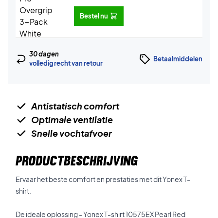
Bestel nu
30 dagen
Betaalmiddelen
volledig recht van retour
Antistatisch comfort
Optimale ventilatie
Snelle vochtafvoer
PRODUCTBESCHRIJVING
Ervaar het beste comfort en prestaties met dit Yonex T-
shirt.
De ideale oplossing - Yonex T-shirt 10575EX Pearl Red