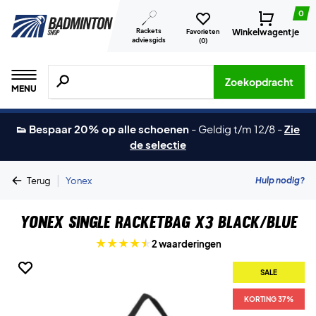
0
Rackets
Winkelwagentje
Favorieten
adviesgids
(
0
)
Zoeken naar producten, merken etc.
Zoekopdracht
MENU
👟 Bespaar 20% op alle schoenen
-
Geldig t/m 12/8
-
Zie
de selectie
|
Hulp nodig?
Terug
Yonex
Yonex Single Racketbag X3 Black/Blue
2 waarderingen
SALE
SALE
KORTING 37%
KORTING 37%