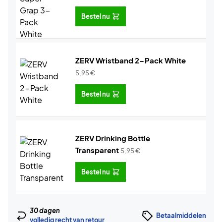
Bestel nu
ZERV Wristband 2-Pack White
5,95
€
Bestel nu
ZERV Drinking Bottle
Transparent
5,95
€
Bestel nu
30 dagen
Betaalmiddelen
volledig recht van retour