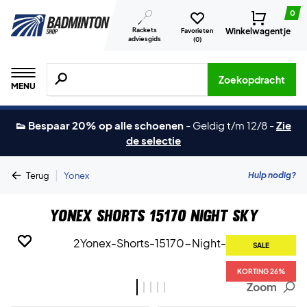
0
Rackets
Winkelwagentje
Favorieten
adviesgids
(
0
)
Zoeken naar producten, merken etc.
Zoekopdracht
MENU
👟 Bespaar 20% op alle schoenen
-
Geldig t/m 12/8
-
Zie
de selectie
|
Hulp nodig?
Terug
Yonex
Yonex Shorts 15170 Night Sky
SALE
SALE
SALE
SALE
SALE
KORTING 26%
KORTING 26%
KORTING 26%
KORTING 26%
KORTING 26%
Zoom