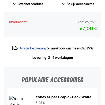
Over het product
Bekijk accessoires
Uitverkocht
Van:
89,95 €
67,00 €
Gratis bezorging
bij aankoop van meer dan 99 €
Levering: 2-4 werkdagen
POPULAIRE ACCESSOIRES
Yonex Super Grap 3-Pack White
8,95
€