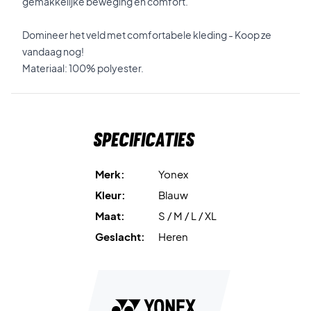
gemakkelijke beweging en comfort.
Domineer het veld met comfortabele kleding - Koop ze
vandaag nog!
Materiaal: 100% polyester.
Specificaties
Merk:
Yonex
Kleur:
Blauw
Maat:
S / M / L / XL
Geslacht:
Heren