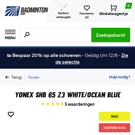
0
Rackets
Winkelwagentje
Favorieten
adviesgids
(
0
)
Zoeken naar producten, merken etc.
Zoekopdracht
MENU
👟 Bespaar 20% op alle schoenen
-
Geldig t/m 12/8
-
Zie
de selectie
|
Hulp nodig?
Terug
Yonex
Yonex SHB 65 Z3 White/Ocean Blue
5 waarderingen
SALE
SALE
SALE
SALE
SALE
SALE
KORTING 44%
KORTING 44%
KORTING 44%
KORTING 44%
KORTING 44%
KORTING 44%