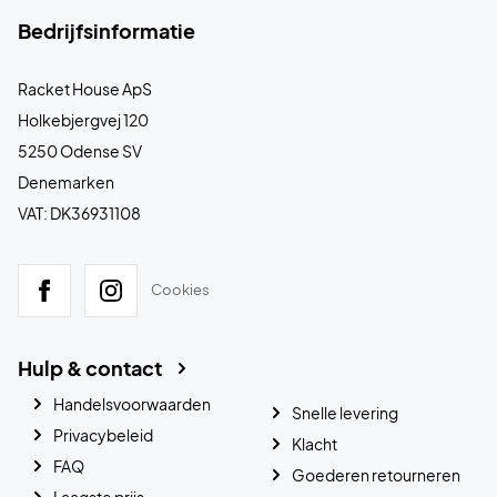
Bedrijfsinformatie
Racket House ApS
Holkebjergvej 120
5250 Odense SV
Denemarken
VAT: DK36931108
Cookies
Hulp & contact
Handelsvoorwaarden
Snelle levering
Privacybeleid
Klacht
FAQ
Goederen retourneren
Laagste prijs