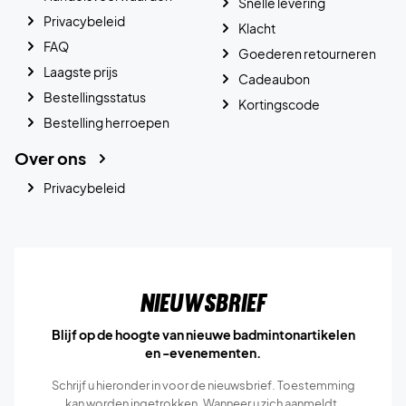
Snelle levering
Privacybeleid
Klacht
FAQ
Goederen retourneren
Laagste prijs
Cadeaubon
Bestellingsstatus
Kortingscode
Bestelling herroepen
Over ons
Privacybeleid
Nieuwsbrief
Blijf op de hoogte van nieuwe badmintonartikelen
en -evenementen.
Schrijf u hieronder in voor de nieuwsbrief. Toestemming
kan worden ingetrokken. Wanneer u zich aanmeldt,