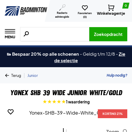
0
Rackets
Winkelwagentje
Favorieten
adviesgids
(
0
)
Zoeken naar producten, merken etc.
Zoekopdracht
MENU
👟 Bespaar 20% op alle schoenen
-
Geldig t/m 12/8
-
Zie
de selectie
|
Hulp nodig?
Terug
Junior
Yonex SHB 39 Wide Junior White/Gold
1 waardering
KORTING 21%
KORTING 21%
Zoom