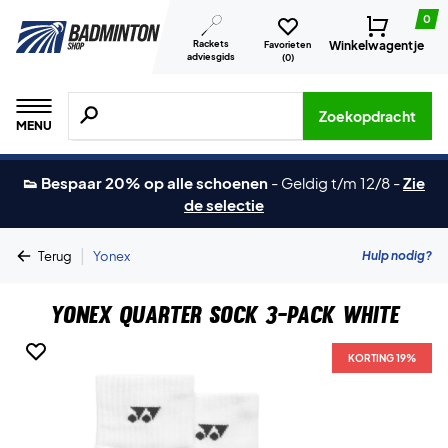
0
Rackets
Winkelwagentje
Favorieten
adviesgids
(
0
)
Zoeken naar producten, merken etc.
Zoekopdracht
MENU
👟 Bespaar 20% op alle schoenen
-
Geldig t/m 12/8
-
Zie
de selectie
|
Hulp nodig?
Terug
Yonex
Yonex Quarter Sock 3-Pack White
KORTING 19%