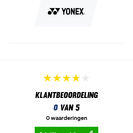
Ervaar comfort en functionaliteit met Yonex Quarter
Sock 3-Pack White
Kleur:
Wit.
Klantbeoordeling
0
van 5
0 waarderingen