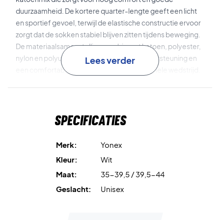
duurzaamheid. De kortere quarter-lengte geeft een licht
en sportief gevoel, terwijl de elastische constructie ervoor
zorgt dat de sokken stabiel blijven zitten tijdens beweging.
De materiaalsamenstelling combineert katoen, polyester,
nylon en polyurethaan voor flexibiliteit, ondersteuning en
Lees verder
een comfortabele pasvorm gedurende de hele wedstrijd.
Comfort Cotton Blend
De zachte katoenmix zorgt voor
een aangenaam gevoel op de huid en hoog comfort tijdens
Specificaties
training en wedstrijden.
Quarter Length Fit
De kortere schachtlengte zorgt voor
Merk:
Yonex
een licht en sportief uiterlijk en goede bewegingsvrijheid
Kleur:
Wit
rond de enkel.
Maat:
35-39,5 / 39,5-44
Flexible Support
De combinatie van polyester, nylon en
Geslacht:
Unisex
polyurethaan zorgt voor een flexibele en stabiele pasvorm
die zich aanpast aan de voet.