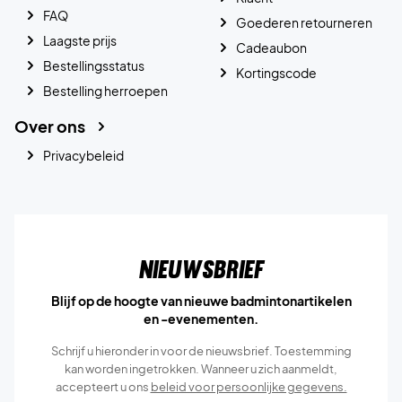
FAQ
Goederen retourneren
Laagste prijs
Cadeaubon
Bestellingsstatus
Kortingscode
Bestelling herroepen
Over ons
Privacybeleid
Nieuwsbrief
Blijf op de hoogte van nieuwe badmintonartikelen
en -evenementen.
Schrijf u hieronder in voor de nieuwsbrief. Toestemming
kan worden ingetrokken. Wanneer u zich aanmeldt,
accepteert u ons
beleid voor persoonlijke gegevens.