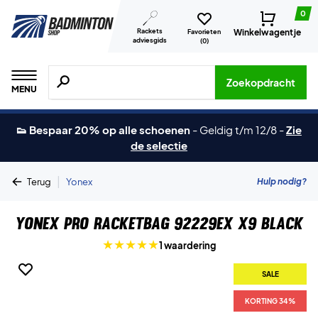
0
Rackets
Winkelwagentje
Favorieten
adviesgids
(
0
)
Zoeken naar producten, merken etc.
Zoekopdracht
MENU
👟 Bespaar 20% op alle schoenen
-
Geldig t/m 12/8
-
Zie
de selectie
|
Hulp nodig?
Terug
Yonex
Yonex Pro Racketbag 92229EX X9 Black
1 waardering
SALE
KORTING 34%