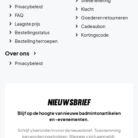
Snelle levering
Privacybeleid
Klacht
FAQ
Goederen retourneren
Laagste prijs
Cadeaubon
Bestellingsstatus
Kortingscode
Bestelling herroepen
Over ons
Privacybeleid
Nieuwsbrief
Blijf op de hoogte van nieuwe badmintonartikelen
en -evenementen.
Schrijf u hieronder in voor de nieuwsbrief. Toestemming
kan worden ingetrokken. Wanneer u zich aanmeldt,