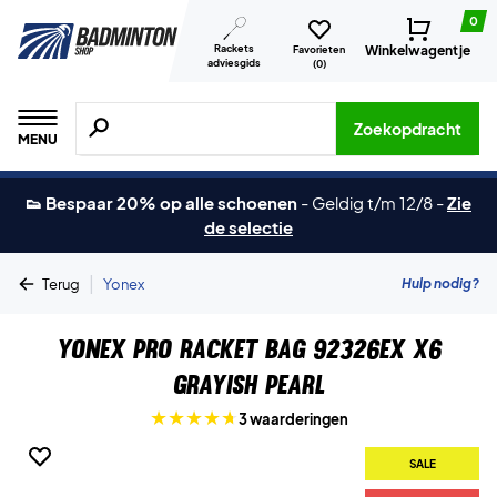
0
Rackets
Winkelwagentje
Favorieten
adviesgids
(
0
)
Zoeken naar producten, merken etc.
Zoekopdracht
MENU
👟 Bespaar 20% op alle schoenen
-
Geldig t/m 12/8
-
Zie
de selectie
|
Hulp nodig?
Terug
Yonex
Yonex Pro Racket Bag 92326EX X6
Grayish Pearl
3 waarderingen
SALE