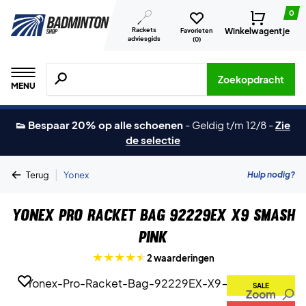
0
Rackets
Winkelwagentje
Favorieten
adviesgids
(
0
)
Zoeken naar producten, merken etc.
Zoekopdracht
MENU
👟 Bespaar 20% op alle schoenen
-
Geldig t/m 12/8
-
Zie
de selectie
|
Hulp nodig?
Terug
Yonex
Yonex Pro Racket Bag 92229EX X9 Smash
Pink
2 waarderingen
SALE
Zoom