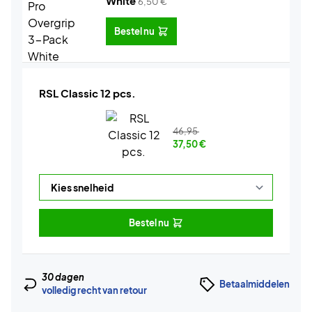
White
6,50
€
Bestel nu
RSL Classic 12 pcs.
46,95
37,50
€
Bestel nu
30 dagen
Betaalmiddelen
volledig recht van retour