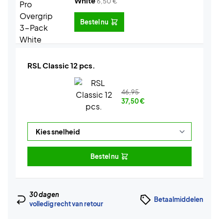
White
6,50
€
Bestel nu
RSL Classic 12 pcs.
46,95
37,50
€
Bestel nu
30 dagen
Betaalmiddelen
volledig recht van retour