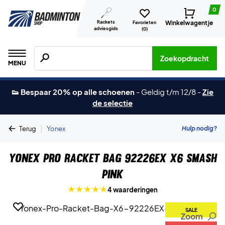
0
Rackets
Winkelwagentje
Favorieten
adviesgids
(
0
)
Zoeken naar producten, merken etc.
Zoekopdracht
MENU
👟 Bespaar 20% op alle schoenen
-
Geldig t/m 12/8
-
Zie
de selectie
|
Hulp nodig?
Terug
Yonex
Yonex Pro Racket Bag 92226EX X6 Smash
Pink
4 waarderingen
SALE
Zoom