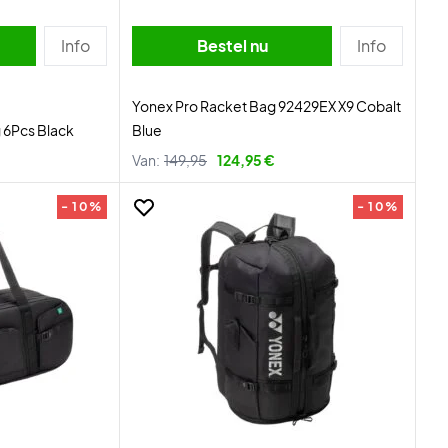
Info
Bestel nu
Info
Yonex Pro Racket Bag 92429EX X9 Cobalt
 6Pcs Black
Blue
Van:
149,95
124,95 €
- 10%
- 10%