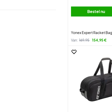
Bestel nu
Yonex Expert Racket Bag
Van:
169,95
154,95 €