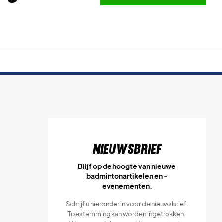
Nieuwsbrief
Blijf op de hoogte van nieuwe
badmintonartikelen en -
evenementen.
Schrijf u hieronder in voor de nieuwsbrief.
Toestemming kan worden ingetrokken.