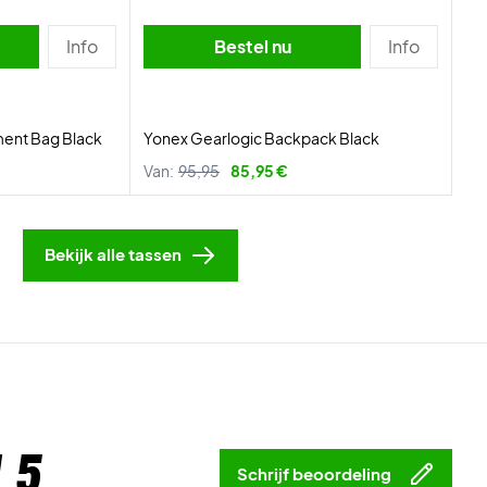
Info
Bestel nu
Info
ment Bag Black
Yonex Gearlogic Backpack Black
Van:
95,95
85,95 €
Bekijk alle tassen
 5
Schrijf beoordeling