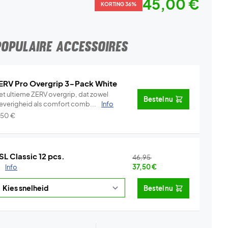
45,00 €
KORTING 36%
POPULAIRE ACCESSOIRES
ERV Pro Overgrip 3-Pack White
et ultieme ZERV overgrip, dat zowel
Bestel nu
leverigheid als comfort comb...
Info
,50
€
SL Classic 12 pcs.
46,95
.
Info
37,50
€
Bestel nu