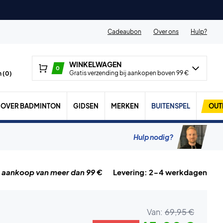
Cadeaubon
Over ons
Hulp?
WINKELWAGEN
0
Gratis verzending bij aankopen boven 99 €
 (
0
)
OVER BADMINTON
GIDSEN
MERKEN
BUITENSPEL
OUT
Hulp nodig?
j aankoop van meer dan 99 €
Levering: 2-4 werkdagen
Van:
69,95 €