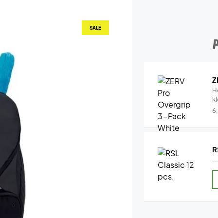
SALE
Z
H
k
6
R
..