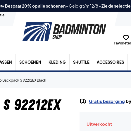
👟 Bespaar 20% op alle schoenen
-
Geldig t/m 12/8
-
Zie de selectie
tie
Favorieten
TASSEN
SCHOENEN
KLEDING
SHUTTLE
ACCESSOIRES
o Backpack S 92212EX Black
 S 92212EX
Gratis bezorging
bi
Uitverkocht