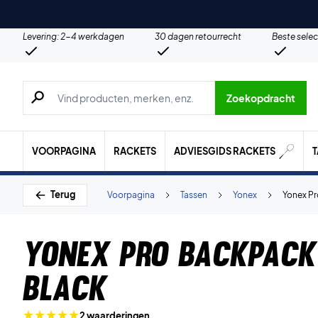
Levering: 2-4 werkdagen
30 dagen retourrecht
Beste selec
Zoeken naar producten, merken etc.
Zoekopdracht
VOORPAGINA
RACKETS
ADVIESGIDS RACKETS
Terug
Voorpagina
Tassen
Yonex
Yonex Pr
Yonex Pro Backpack
Black
2 waarderingen