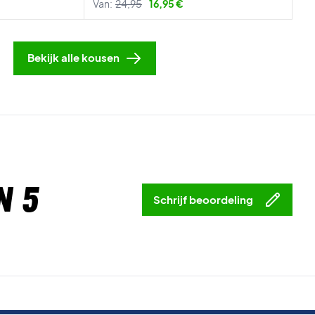
Van:
24,95
16,95 €
Bekijk alle kousen
n 5
Schrijf beoordeling