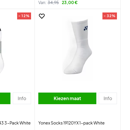
Van:
34,95
23,00 €
- 12%
- 32%
Info
Kiezen maat
Info
43 3-Pack White
Yonex Socks 19120YX 1-pack White