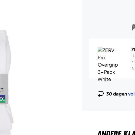
Z
H
k
6
30 dagen
vol
ANDERE KL