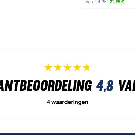
Van:
24,95
21,95 €
antbeoordeling
4,8
va
4 waarderingen