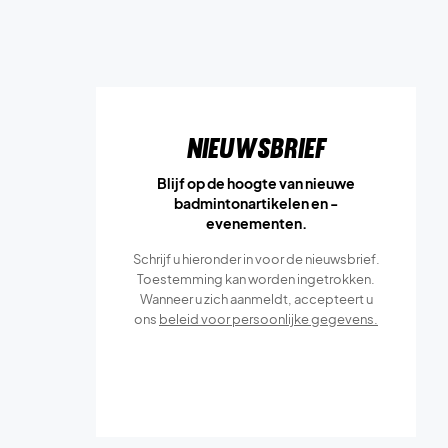
Nieuwsbrief
Blijf op de hoogte van nieuwe
badmintonartikelen en -
evenementen.
Schrijf u hieronder in voor de nieuwsbrief.
Toestemming kan worden ingetrokken.
Wanneer u zich aanmeldt, accepteert u
ons
beleid voor persoonlijke gegevens.