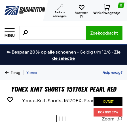
0
Rackets
Winkelwagentje
Favorieten
adviesgids
(
0
)
Zoeken naar producten, merken etc.
Zoekopdracht
MENU
👟 Bespaar 20% op alle schoenen
-
Geldig t/m 12/8
-
Zie
de selectie
|
Hulp nodig?
Terug
Yonex
Yonex Knit Shorts 15170EX Pearl Red
OUTLET
OUTLET
OUTLET
OUTLET
OUTLET
KORTING 37%
KORTING 37%
KORTING 37%
KORTING 37%
KORTING 37%
Zoom