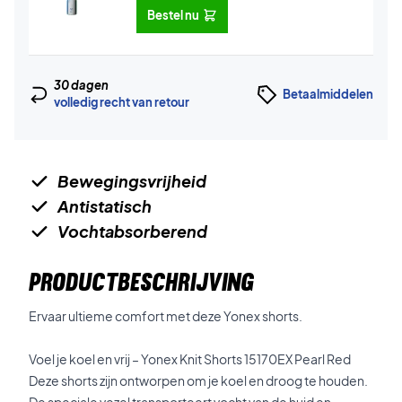
Bestel nu
30 dagen
Betaalmiddelen
volledig recht van retour
Bewegingsvrijheid
Antistatisch
Vochtabsorberend
PRODUCTBESCHRIJVING
Ervaar ultieme comfort met deze Yonex shorts.
Voel je koel en vrij – Yonex Knit Shorts 15170EX Pearl Red
Deze shorts zijn ontworpen om je koel en droog te houden.