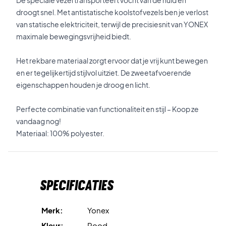
De speciale vezel transporteert vocht van de huid en
droogt snel. Met antistatische koolstofvezels ben je verlost
van statische elektriciteit, terwijl de precisiesnit van YONEX
maximale bewegingsvrijheid biedt.
Het rekbare materiaal zorgt ervoor dat je vrij kunt bewegen
en er tegelijkertijd stijlvol uitziet. De zweetafvoerende
eigenschappen houden je droog en licht.
Perfecte combinatie van functionaliteit en stijl – Koop ze
vandaag nog!
Materiaal: 100% polyester.
Specificaties
Merk:
Yonex
Kleur:
Rood