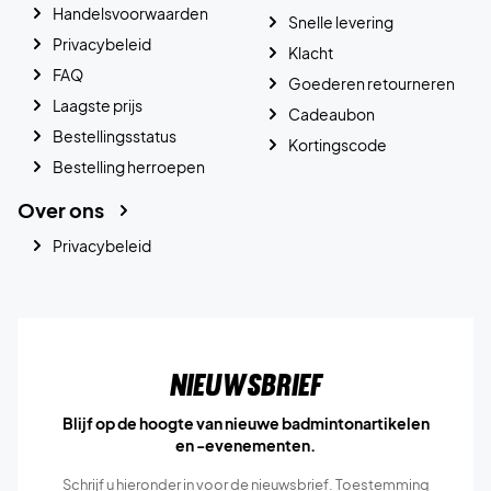
Handelsvoorwaarden
Snelle levering
Privacybeleid
Klacht
FAQ
Goederen retourneren
Laagste prijs
Cadeaubon
Bestellingsstatus
Kortingscode
Bestelling herroepen
Over ons
Privacybeleid
Nieuwsbrief
Blijf op de hoogte van nieuwe badmintonartikelen
en -evenementen.
Schrijf u hieronder in voor de nieuwsbrief. Toestemming