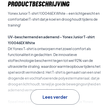
PRODUCTBESCHRIJVING
Yonex Junior T-shirt YJ0046EX White – een lichtgewicht en
comfortabel T-shirt dat je koel en droog houdt tijdens de
training!
UV-beschermend en ademend – Yonex Junior T-shirt
YJ0046EX White
Dit Yonex T-shirt is ontworpen met zowel comfort als
functionaliteit in gedachten. De innovatieve
stoftechnologie beschermt tegen tot wel 92% van de
ultraviolette straling, waardoor warmteopbouw tijdens het
spel wordt verminderd. Het T-shirt is gemaakt van een snel
drogende en vochtafvoerende polyestermateriaal, dat je
droog en licht houdt, terwijl je goede bewegingsvrijheid en
ademend vermogen op het veld krijgt.
Lees verder
Speel met comfort en bescherming – koop je Yonex
Junior T-shirt YJ0046EX White vandaag!