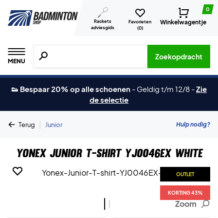
0
Rackets
Winkelwagentje
Favorieten
adviesgids
(
0
)
Zoeken naar producten, merken etc.
Zoekopdracht
MENU
👟 Bespaar 20% op alle schoenen
-
Geldig t/m 12/8
-
Zie
de selectie
|
Hulp nodig?
Terug
Junior
Yonex Junior T-shirt YJ0046EX White
OUTLET
OUTLET
KORTING 43%
KORTING 43%
Zoom