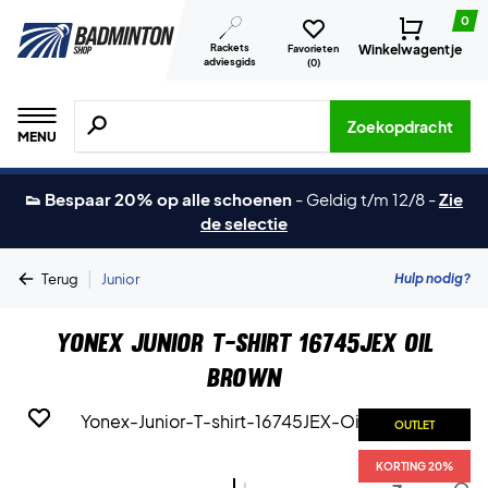
0
Rackets
Winkelwagentje
Favorieten
adviesgids
(
0
)
Zoeken naar producten, merken etc.
Zoekopdracht
MENU
👟 Bespaar 20% op alle schoenen
-
Geldig t/m 12/8
-
Zie
de selectie
|
Hulp nodig?
Terug
Junior
Yonex Junior T-shirt 16745JEX Oil
Brown
OUTLET
OUTLET
KORTING 20%
KORTING 20%