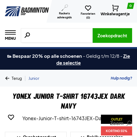
0
Rackets
Winkelwagentje
Favorieten
adviesgids
(
0
)
Zoeken naar producten, merken etc.
Zoekopdracht
MENU
👟 Bespaar 20% op alle schoenen
-
Geldig t/m 12/8
-
Zie
de selectie
|
Hulp nodig?
Terug
Junior
Yonex Junior T-shirt 16743JEX Dark
Navy
OUTLET
Zoom
KORTING 55%