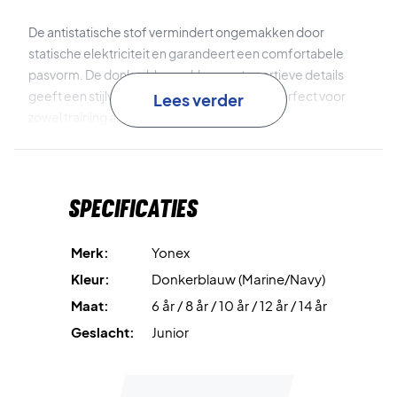
De antistatische stof vermindert ongemakken door
statische elektriciteit en garandeert een comfortabele
pasvorm. De donkerblauwe kleur met sportieve details
geeft een stijlvolle en moderne uitstraling, perfect voor
Lees verder
zowel training als wedstrijden.
De VERYCOOL DRY-technologie
voert vocht effectief
van het lichaam af, zodat je koel en gefocust blijft – zelfs
Specificaties
tijdens intense duels.
Speel met stijl en comfort – bestel jouw Yonex Junior T-
Merk:
Yonex
shirt vandaag nog!
Kleur:
Donkerblauw (Marine/Navy)
Kleur: Donkerblauw, grijs en wit.
Maat:
6 år / 8 år / 10 år / 12 år / 14 år
Materiaal: 100% polyester.
Geslacht:
Junior