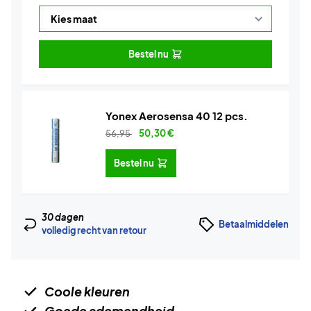
Bestel nu
Yonex Aerosensa 40 12 pcs.
56,95
50,30
€
Bestel nu
30 dagen
Betaalmiddelen
volledig recht van retour
Coole kleuren
Goede ademendheid