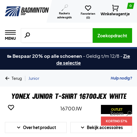
0
Rackets
Winkelwagentje
Favorieten
adviesgids
(
0
)
Zoeken naar producten, merken etc.
Zoekopdracht
MENU
👟 Bespaar 20% op alle schoenen
-
Geldig t/m 12/8
-
Zie
de selectie
|
Hulp nodig?
Terug
Junior
Yonex Junior T-shirt 16700JEX White
OUTLET
Zoom
KORTING 57%
Over het product
Bekijk accessoires