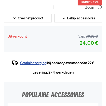
KORTING 40%
KORTING 40%
Zoom
Over het product
Bekijk accessoires
Uitverkocht
Van:
39,95 €
24,00 €
Gratis bezorging
bij aankoop van meer dan 99 €
Levering: 2-4 werkdagen
POPULAIRE ACCESSOIRES