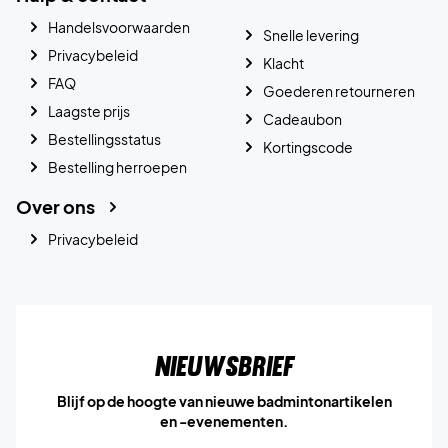
Handelsvoorwaarden
Snelle levering
Privacybeleid
Klacht
FAQ
Goederen retourneren
Laagste prijs
Cadeaubon
Bestellingsstatus
Kortingscode
Bestelling herroepen
Over ons
Privacybeleid
Nieuwsbrief
Blijf op de hoogte van nieuwe badmintonartikelen
en -evenementen.