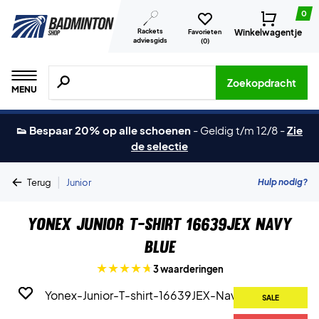
0
Rackets
Winkelwagentje
Favorieten
adviesgids
(
0
)
Zoeken naar producten, merken etc.
Zoekopdracht
MENU
👟 Bespaar 20% op alle schoenen
-
Geldig t/m 12/8
-
Zie
de selectie
|
Hulp nodig?
Terug
Junior
Yonex Junior T-shirt 16639JEX Navy
Blue
3 waarderingen
SALE
SALE