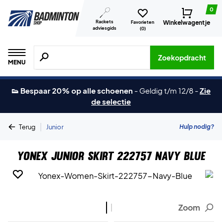
0
Rackets
Winkelwagentje
Favorieten
adviesgids
(
0
)
Zoeken naar producten, merken etc.
Zoekopdracht
MENU
👟 Bespaar 20% op alle schoenen
-
Geldig t/m 12/8
-
Zie
de selectie
|
Hulp nodig?
Terug
Junior
Yonex Junior Skirt 222757 Navy Blue
Zoom