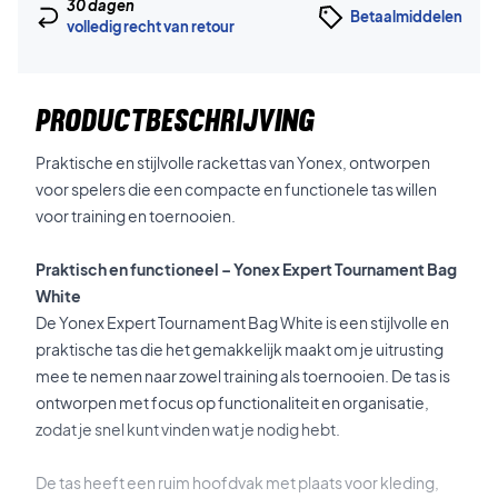
30 dagen
Betaalmiddelen
volledig recht van retour
PRODUCTBESCHRIJVING
Praktische en stijlvolle rackettas van Yonex, ontworpen
voor spelers die een compacte en functionele tas willen
voor training en toernooien.
Praktisch en functioneel – Yonex Expert Tournament Bag
White
De Yonex Expert Tournament Bag White is een stijlvolle en
praktische tas die het gemakkelijk maakt om je uitrusting
mee te nemen naar zowel training als toernooien. De tas is
ontworpen met focus op functionaliteit en organisatie,
zodat je snel kunt vinden wat je nodig hebt.
De tas heeft een ruim hoofdvak met plaats voor kleding,