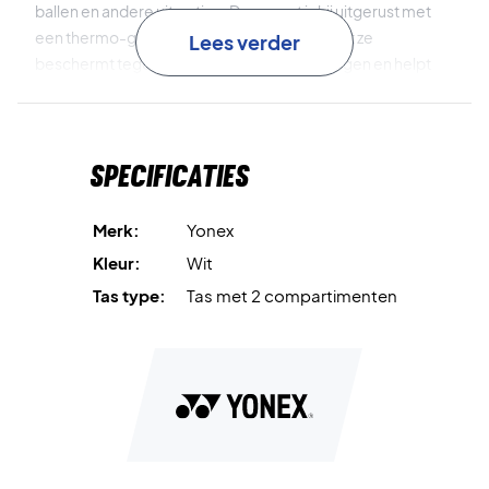
ballen en andere uitrusting. Daarnaast is hij uitgerust met
een thermo-geïsoleerd vak voor rackets, dat ze
Lees verder
beschermt tegen temperatuurschommelingen en helpt
om de prestaties te behouden. Een apart schoenenvak
houdt je schoenen gescheiden van de rest van de uitrusting
en zorgt voor betere organisatie en hygiëne.
Specificaties
Thermo vak
beschermt je rackets tegen
temperatuurverschillen.
Merk:
Yonex
Kleur:
Wit
Groot hoofdvak
biedt ruimte voor kleding, ballen en
Tas type:
Tas met 2 compartimenten
overige uitrusting.
Afzonderlijk schoenenvak
houdt schoenen gescheiden
van de rest van je uitrusting.
Slijtvast design
zorgt voor goede duurzaamheid en
eenvoudig transport.