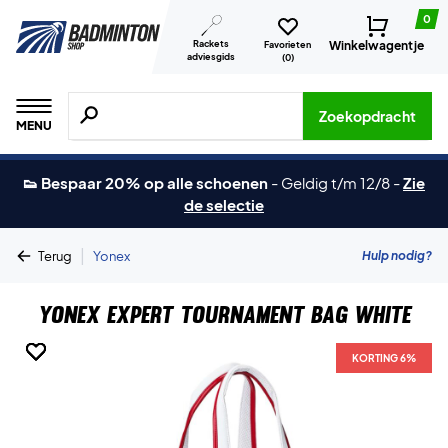
0
Rackets
Winkelwagentje
Favorieten
adviesgids
(
0
)
Zoeken naar producten, merken etc.
Zoekopdracht
MENU
👟 Bespaar 20% op alle schoenen
-
Geldig t/m 12/8
-
Zie
de selectie
|
Hulp nodig?
Terug
Yonex
Yonex Expert Tournament Bag White
KORTING 6%
KORTING 6%
KORTING 6%
KORTING 6%
KORTING 6%
KORTING 6%