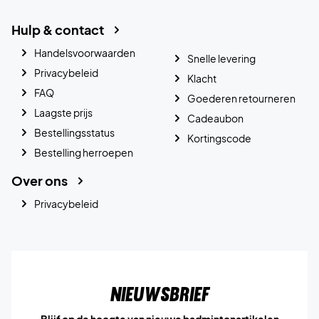
Hulp & contact
Handelsvoorwaarden
Snelle levering
Privacybeleid
Klacht
FAQ
Goederen retourneren
Laagste prijs
Cadeaubon
Bestellingsstatus
Kortingscode
Bestelling herroepen
Over ons
Privacybeleid
Nieuwsbrief
Blijf op de hoogte van nieuwe badmintonartikelen