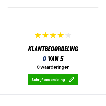
Neem je uitrusting mee naar de wedstrijd – koop Yonex
Expert Tournament Bag White
Kleur:
Wit.
Afmetingen:
75 x 19 x 32 cm.
Klantbeoordeling
0
van 5
0 waarderingen
Schrijf beoordeling