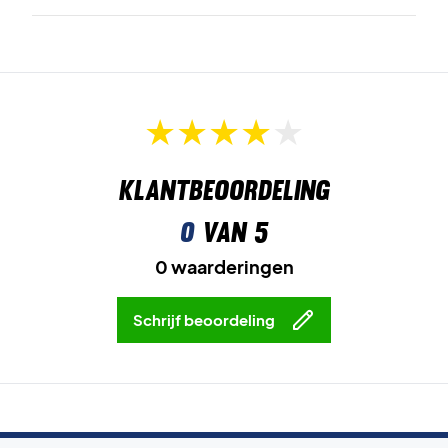
Neem je uitrusting mee naar de wedstrijd – koop Yonex
Expert Tournament Bag Smoked Green
Kleur:
Smoked Green.
Afmetingen:
75 x 19 x 32 cm.
Klantbeoordeling
0
van 5
0 waarderingen
Schrijf beoordeling