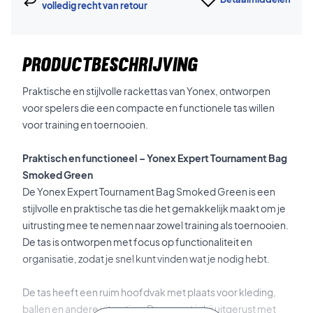
volledig recht van retour
PRODUCTBESCHRIJVING
Praktische en stijlvolle rackettas van Yonex, ontworpen
voor spelers die een compacte en functionele tas willen
voor training en toernooien.
Praktisch en functioneel – Yonex Expert Tournament Bag
Smoked Green
De Yonex Expert Tournament Bag Smoked Green is een
stijlvolle en praktische tas die het gemakkelijk maakt om je
uitrusting mee te nemen naar zowel training als toernooien.
De tas is ontworpen met focus op functionaliteit en
organisatie, zodat je snel kunt vinden wat je nodig hebt.
De tas heeft een ruim hoofdvak met plaats voor kleding,
ballen en andere uitrusting. Daarnaast is hij uitgerust met