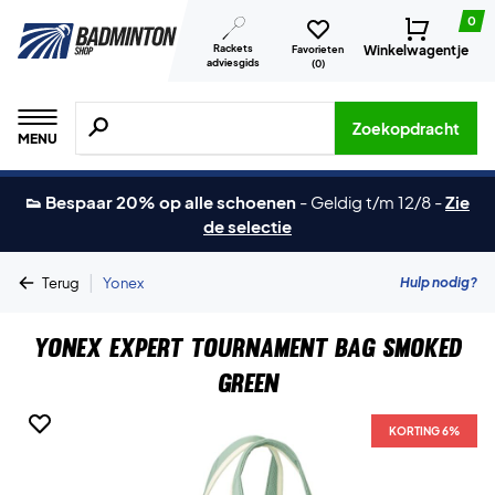
0
Rackets
Winkelwagentje
Favorieten
adviesgids
(
0
)
Zoeken naar producten, merken etc.
Zoekopdracht
MENU
👟 Bespaar 20% op alle schoenen
-
Geldig t/m 12/8
-
Zie
de selectie
|
Hulp nodig?
Terug
Yonex
Yonex Expert Tournament Bag Smoked
Green
KORTING 6%