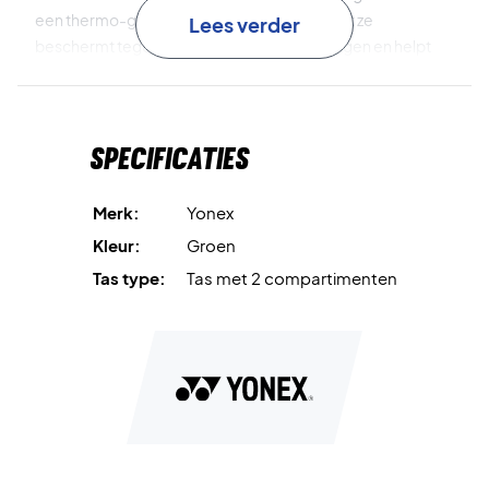
een thermo-geïsoleerd vak voor rackets, dat ze
Lees verder
beschermt tegen temperatuurschommelingen en helpt
om de prestaties te behouden. Een apart schoenenvak
houdt je schoenen gescheiden van de rest van de uitrusting
en zorgt voor betere organisatie en hygiëne.
Specificaties
Thermo vak
beschermt je rackets tegen
temperatuurverschillen.
Merk:
Yonex
Kleur:
Groen
Groot hoofdvak
biedt ruimte voor kleding, ballen en
Tas type:
Tas met 2 compartimenten
overige uitrusting.
Afzonderlijk schoenenvak
houdt schoenen gescheiden
van de rest van je uitrusting.
Slijtvast design
zorgt voor goede duurzaamheid en
eenvoudig transport.