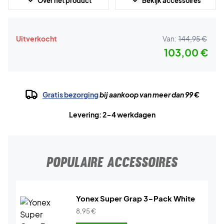
Over het product
Bekijk accessoires
Uitverkocht
Van:
144,95 €
103,00 €
Gratis bezorging
bij aankoop van meer dan 99 €
Levering: 2-4 werkdagen
POPULAIRE ACCESSOIRES
Yonex Super Grap 3-Pack White
8,95
€