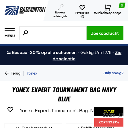
0
Rackets
Winkelwagentje
Favorieten
adviesgids
(
0
)
Zoeken naar producten, merken etc.
Zoekopdracht
MENU
👟 Bespaar 20% op alle schoenen
-
Geldig t/m 12/8
-
Zie
de selectie
|
Hulp nodig?
Terug
Yonex
Yonex Expert Tournament Bag Navy
Blue
OUTLET
Zoom
KORTING 29%