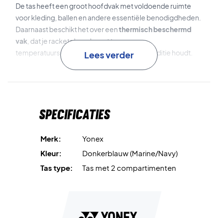
De tas heeft een groot hoofdvak met voldoende ruimte
voor kleding, ballen en andere essentiële benodigdheden.
Daarnaast beschikt het over een
thermisch beschermd
vak
, dat je rackets beschermt tegen
temperatuurschommelingen en ze in topconditie houdt.
Lees verder
Het praktische
afzonderlijke schoenenvak
stelt je in staat
om je schoenen gescheiden te houden van de rest van de
tasinhoud, waardoor alles schoon en geordend blijft.
Specificaties
Gemaakt van duurzame materialen en voorzien van stevige
handvatten, is deze tas eenvoudig te dragen en perfect
voor zowel toernooien als dagelijkse training.
Merk:
Yonex
Kleur:
Donkerblauw (Marine/Navy)
Verbeter je training – bestel je Yonex Expert Tournament
Tas type:
Tas met 2 compartimenten
Bag vandaag nog!
Kleur: Marineblauw.
Afmetingen: 75 x 19 x 32 cm