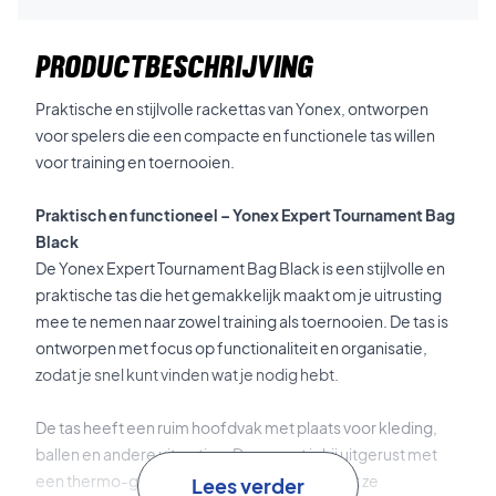
PRODUCTBESCHRIJVING
Praktische en stijlvolle rackettas van Yonex, ontworpen
voor spelers die een compacte en functionele tas willen
voor training en toernooien.
Praktisch en functioneel – Yonex Expert Tournament Bag
Black
De Yonex Expert Tournament Bag Black is een stijlvolle en
praktische tas die het gemakkelijk maakt om je uitrusting
mee te nemen naar zowel training als toernooien. De tas is
ontworpen met focus op functionaliteit en organisatie,
zodat je snel kunt vinden wat je nodig hebt.
De tas heeft een ruim hoofdvak met plaats voor kleding,
ballen en andere uitrusting. Daarnaast is hij uitgerust met
een thermo-geïsoleerd vak voor rackets, dat ze
Lees verder