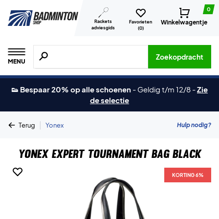
0
Rackets
Winkelwagentje
Favorieten
adviesgids
(
0
)
Zoeken naar producten, merken etc.
Zoekopdracht
MENU
👟 Bespaar 20% op alle schoenen
-
Geldig t/m 12/8
-
Zie
de selectie
|
Hulp nodig?
Terug
Yonex
Yonex Expert Tournament Bag Black
KORTING 6%