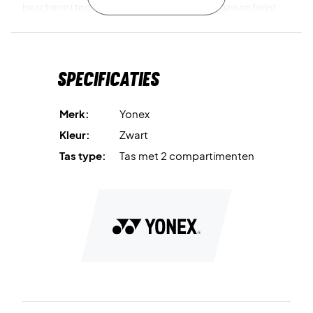
beschermt tegen temperatuurschommelingen en helpt
om de prestaties te behouden. Een apart schoenenvak
houdt je schoenen gescheiden van de rest van de uitrusting
en zorgt voor betere organisatie en hygiëne.
Specificaties
Thermo vak
beschermt je rackets tegen
temperatuurverschillen.
Merk:
Yonex
Kleur:
Zwart
Groot hoofdvak
biedt ruimte voor kleding, ballen en
Tas type:
Tas met 2 compartimenten
overige uitrusting.
Afzonderlijk schoenenvak
houdt schoenen gescheiden
van de rest van je uitrusting.
Slijtvast design
zorgt voor goede duurzaamheid en
eenvoudig transport.
Neem je uitrusting mee naar de wedstrijd – koop Yonex
Expert Tournament Bag Black