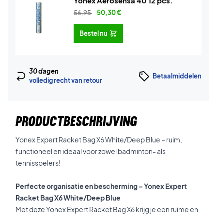
Yonex Aerosensa 40 12 pcs.
56,95
50,30
€
Bestel nu
30 dagen
Betaalmiddelen
volledig recht van retour
PRODUCTBESCHRIJVING
Yonex Expert Racket Bag X6 White/Deep Blue – ruim,
functioneel en ideaal voor zowel badminton- als
tennisspelers!
Perfecte organisatie en bescherming – Yonex Expert
Racket Bag X6 White/Deep Blue
Met deze Yonex Expert Racket Bag X6 krijg je een ruime en