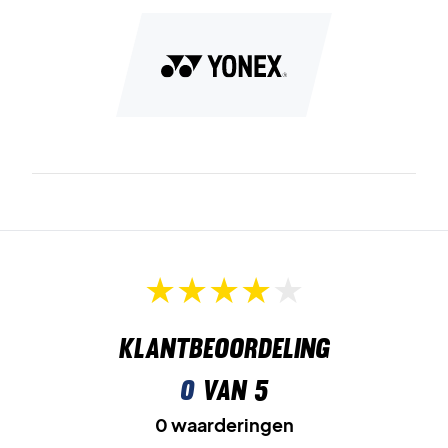
De ultieme tas voor jouw sport – bestel jouw Yonex
Expert Racket Bag X6 vandaag nog!
Kleur: Wit en donkerblauw.
Afmetingen: 74 x 29 x 33 cm
Klantbeoordeling
0
van 5
0 waarderingen