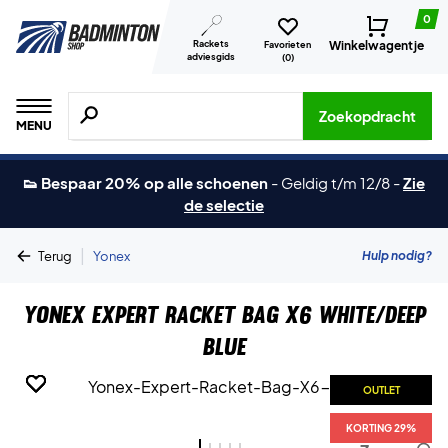
0
Rackets
Winkelwagentje
Favorieten
adviesgids
(
0
)
Zoeken naar producten, merken etc.
Zoekopdracht
MENU
👟 Bespaar 20% op alle schoenen
-
Geldig t/m 12/8
-
Zie
de selectie
|
Hulp nodig?
Terug
Yonex
Yonex Expert Racket Bag X6 White/Deep
Blue
OUTLET
OUTLET
OUTLET
OUTLET
OUTLET
KORTING 29%
KORTING 29%
KORTING 29%
KORTING 29%
KORTING 29%