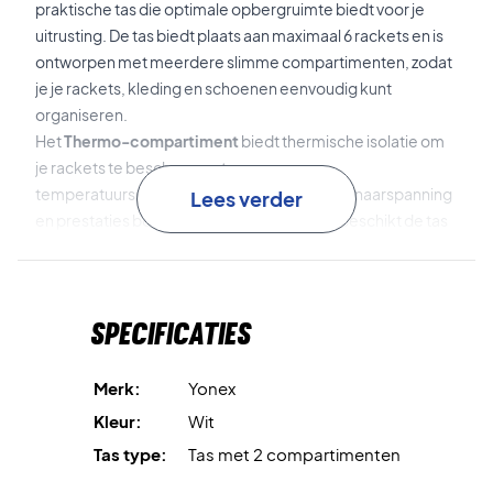
praktische tas die optimale opbergruimte biedt voor je
uitrusting. De tas biedt plaats aan maximaal 6 rackets en is
ontworpen met meerdere slimme compartimenten, zodat
je je rackets, kleding en schoenen eenvoudig kunt
organiseren.
Het
Thermo-compartiment
biedt thermische isolatie om
je rackets te beschermen tegen
temperatuurschommelingen, waardoor de snaarspanning
Lees verder
en prestaties behouden blijven. Daarnaast beschikt de tas
over een
apart schoenenvak
, waardoor je schoenen
gescheiden blijven van de rest van je uitrusting voor een
betere hygiëne en organisatie.
Specificaties
De tas is voorzien van verstelbare, gewatteerde
schouderbanden, waardoor hij comfortabel als rugzak te
Merk:
Yonex
dragen is, waar je ook speelt. Daarnaast bevat de tas een
Kleur:
Wit
extra vak voor shuttles en een intern waszakje voor kleine
Tas type:
Tas met 2 compartimenten
accessoires.