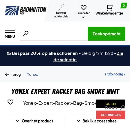
0
Rackets
Winkelwagentje
Favorieten
adviesgids
(
0
)
Zoeken naar producten, merken etc.
Zoekopdracht
MENU
👟 Bespaar 20% op alle schoenen
-
Geldig t/m 12/8
-
Zie
de selectie
|
Hulp nodig?
Terug
Yonex
Yonex Expert Racket Bag Smoke Mint
OUTLET
Zoom
KORTING 31%
Over het product
Bekijk accessoires