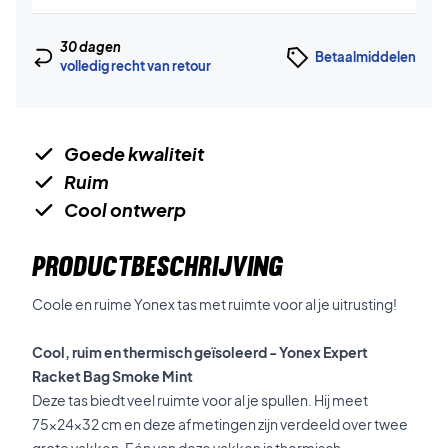
30 dagen
Betaalmiddelen
volledig recht van retour
Goede kwaliteit
Ruim
Cool ontwerp
PRODUCTBESCHRIJVING
Coole en ruime Yonex tas met ruimte voor al je uitrusting!
Cool, ruim en thermisch geïsoleerd - Yonex Expert
Racket Bag Smoke Mint
Deze tas biedt veel ruimte voor al je spullen. Hij meet
75x24x32 cm en deze afmetingen zijn verdeeld over twee