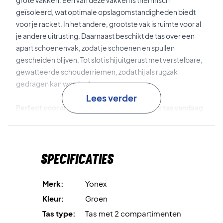
grote vakken. Eén van deze vakken is thermisch
geïsoleerd, wat optimale opslagomstandigheden biedt
voor je racket. In het andere, grootste vak is ruimte voor al
je andere uitrusting. Daarnaast beschikt de tas over een
apart schoenenvak, zodat je schoenen en spullen
gescheiden blijven. Tot slot is hij uitgerust met verstelbare,
gewatteerde schouderriemen, zodat hij als rugzak
gedragen kan worden!
Lees verder
Perfect voor al je spullen - koop deze Yonex tas vandaag
nog!
Afmetingen: 75x24x32 cm
Kleur: Groen
Specificaties
Merk:
Yonex
Kleur:
Groen
Tas type:
Tas met 2 compartimenten