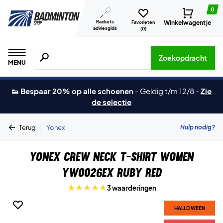
0
Rackets
Winkelwagentje
Favorieten
adviesgids
(
0
)
Zoeken naar producten, merken etc.
Zoekopdracht
MENU
👟 Bespaar 20% op alle schoenen
-
Geldig t/m 12/8
-
Zie
de selectie
|
Hulp nodig?
Terug
Yonex
Yonex Crew Neck T-shirt Women
YW0026EX Ruby Red
3 waarderingen
HALLOWEEN