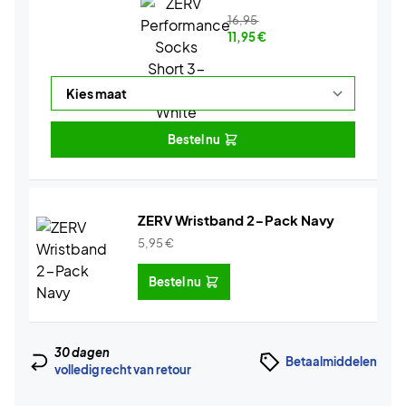
16,95
11,95
€
Bestel nu
ZERV Wristband 2-Pack Navy
5,95
€
Bestel nu
30 dagen
Betaalmiddelen
volledig recht van retour