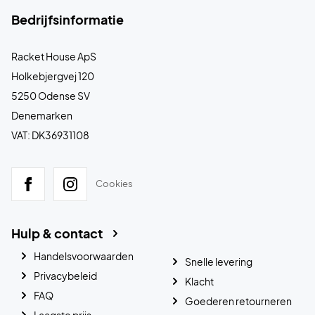
Bedrijfsinformatie
Racket House ApS
Holkebjergvej 120
5250 Odense SV
Denemarken
VAT: DK36931108
Cookies
Hulp & contact
Handelsvoorwaarden
Snelle levering
Privacybeleid
Klacht
FAQ
Goederen retourneren
Laagste prijs