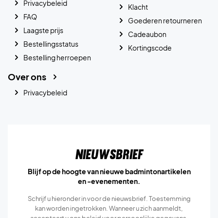
Privacybeleid
Klacht
FAQ
Goederen retourneren
Laagste prijs
Cadeaubon
Bestellingsstatus
Kortingscode
Bestelling herroepen
Over ons
Privacybeleid
Nieuwsbrief
Blijf op de hoogte van nieuwe badmintonartikelen
en -evenementen.
Schrijf u hieronder in voor de nieuwsbrief. Toestemming
kan worden ingetrokken. Wanneer u zich aanmeldt,
accepteert u ons
beleid voor persoonlijke gegevens.