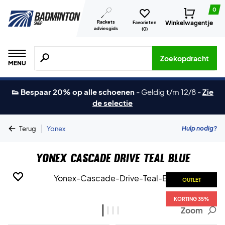
0
Rackets
Winkelwagentje
Favorieten
adviesgids
(
0
)
Zoeken naar producten, merken etc.
Zoekopdracht
MENU
👟 Bespaar 20% op alle schoenen
-
Geldig t/m 12/8
-
Zie
de selectie
|
Hulp nodig?
Terug
Yonex
Yonex Cascade Drive Teal Blue
OUTLET
OUTLET
OUTLET
OUTLET
KORTING 35%
KORTING 35%
KORTING 35%
KORTING 35%
Zoom