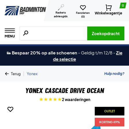
0
Rackets
Winkelwagentje
Favorieten
adviesgids
(
0
)
Zoeken naar producten, merken etc.
Zoekopdracht
MENU
👟 Bespaar 20% op alle schoenen
-
Geldig t/m 12/8
-
Zie
de selectie
|
Hulp nodig?
Terug
Yonex
Yonex Cascade Drive Ocean
2 waarderingen
OUTLET
OUTLET
KORTING 49%
KORTING 49%