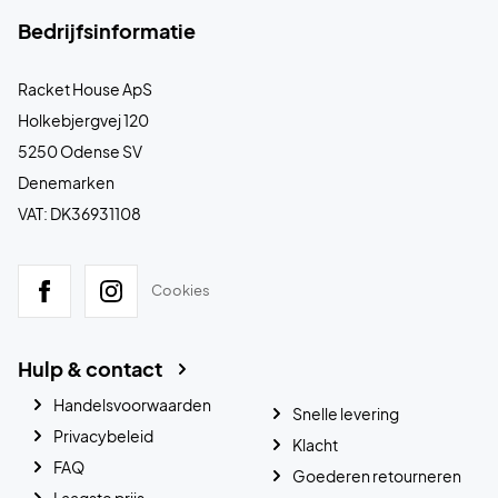
Bedrijfsinformatie
Racket House ApS
Holkebjergvej 120
5250 Odense SV
Denemarken
VAT: DK36931108
Cookies
Hulp & contact
Handelsvoorwaarden
Snelle levering
Privacybeleid
Klacht
FAQ
Goederen retourneren
Laagste prijs