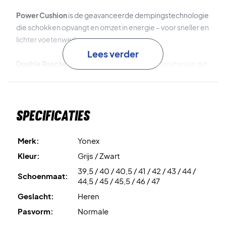
Power Cushion
is de geavanceerde dempingstechnologie
die schokken opvangt en omzet in energie – voor sneller en
lichter voetenwerk.
Lees verder
Double Raschel Mesh
is zeer ademend meshmateriaal dat
zorgt voor optimale ventilatie tijdens het spel.
Durable Skin & Durable Skin Light
zorgen voor een
Specificaties
naadloze en flexibele pasvorm met hoge duurzaamheid –
zonder extra gewicht.
Merk:
Yonex
Toe Assist Shape
vermindert de druk op de grote teen en
Kleur:
Grijs / Zwart
ondersteunt de middenvoet en hiel – voor meer stabiliteit
39,5 / 40 / 40,5 / 41 / 42 / 43 / 44 /
bij snelle bewegingen.
Schoenmaat:
44,5 / 45 / 45,5 / 46 / 47
Geslacht:
Heren
Inner Bootie
zorgt voor een natuurlijk en comfortabel
gevoel van teen tot hiel.
Pasvorm:
Normale