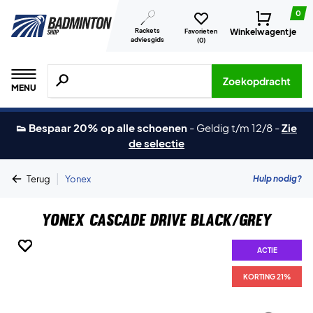
0
Rackets
Winkelwagentje
Favorieten
adviesgids
(
0
)
Zoeken naar producten, merken etc.
Zoekopdracht
MENU
👟 Bespaar 20% op alle schoenen
-
Geldig t/m 12/8
-
Zie
de selectie
|
Hulp nodig?
Terug
Yonex
Yonex Cascade Drive Black/Grey
ACTIE
ACTIE
ACTIE
ACTIE
ACTIE
ACTIE
KORTING 21%
KORTING 21%
KORTING 21%
KORTING 21%
KORTING 21%
KORTING 21%