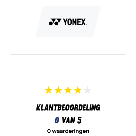
Radial Blade Sole
heeft een uniek profiel dat uitstekende
grip in alle richtingen biedt – perfect voor snelle
richtingsveranderingen.
Round Sole
zorgt voor een soepele overgang tussen
bewegingen voor een efficiënter spel.
Memory Form Insole
vormt zich naar je voet en biedt
langdurig comfort en ondersteuning.
Kies voor snelheid, comfort en precisie – met Yonex
Cascade Drive Black/Grey
Kleur:
Zwart en grijs.
Klantbeoordeling
0
van 5
0 waarderingen