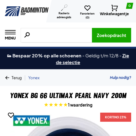
0
Rackets
Winkelwagentje
Favorieten
adviesgids
(
0
)
Zoeken naar producten, merken etc.
Zoekopdracht
MENU
👟 Bespaar 20% op alle schoenen
-
Geldig t/m 12/8
-
Zie
de selectie
|
Hulp nodig?
Terug
Yonex
Yonex BG 66 Ultimax Pearl Navy 200m
1 waardering
KORTING 23%