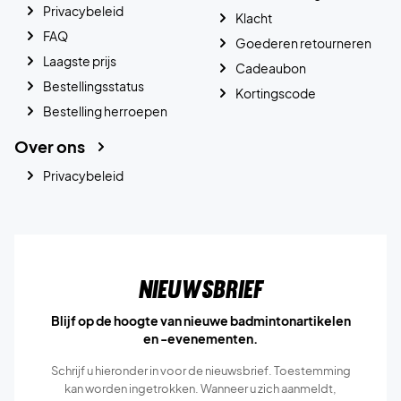
Privacybeleid
Klacht
FAQ
Goederen retourneren
Laagste prijs
Cadeaubon
Bestellingsstatus
Kortingscode
Bestelling herroepen
Over ons
Privacybeleid
Nieuwsbrief
Blijf op de hoogte van nieuwe badmintonartikelen
en -evenementen.
Schrijf u hieronder in voor de nieuwsbrief. Toestemming
kan worden ingetrokken. Wanneer u zich aanmeldt,