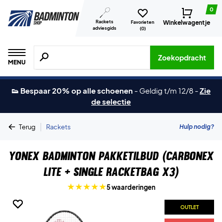
0
Rackets
Winkelwagentje
Favorieten
adviesgids
(
0
)
Zoeken naar producten, merken etc.
Zoekopdracht
MENU
👟 Bespaar 20% op alle schoenen
-
Geldig t/m 12/8
-
Zie
de selectie
|
Hulp nodig?
Terug
Rackets
Yonex Badminton Pakketilbud (Carbonex
Lite + Single Racketbag X3)
5 waarderingen
OUTLET
OUTLET
OUTLET