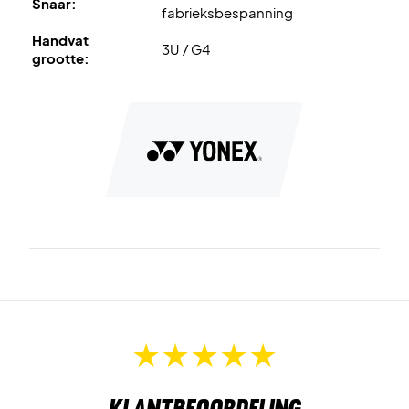
Snaar:
fabrieksbespanning
Handvat
3U / G4
grootte:
Klantbeoordeling