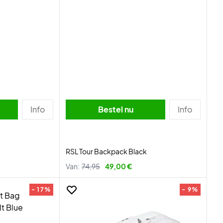
Info
Bestel nu
Info
RSL Tour Backpack Black
Van:
74,95
49,00 €
- 17%
- 9%