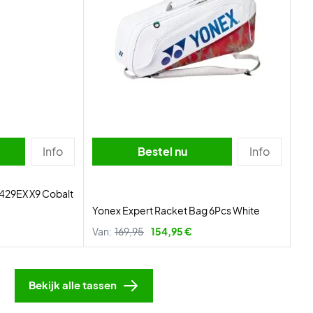
Info
Bestel nu
Info
429EX X9 Cobalt
Yonex Expert Racket Bag 6Pcs White
Van:
169,95
154,95 €
Bekijk alle tassen