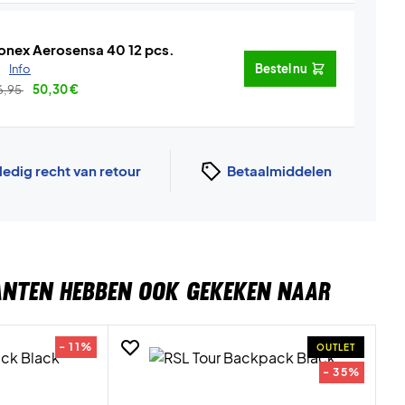
onex Aerosensa 40 12 pcs.
.
Info
Bestel nu
6,95
50,30
€
ledig recht van retour
Betaalmiddelen
ANTEN HEBBEN OOK GEKEKEN NAAR
- 11%
OUTLET
- 35%