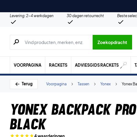
Levering: 2-4 werkdagen
30 dagen retourrecht
Beste selec
Zoeken naar producten, merken etc.
Zoekopdracht
VOORPAGINA
RACKETS
ADVIESGIDS RACKETS
Terug
Voorpagina
Tassen
Yonex
Yonex B
Yonex Backpack Pro
Black
4 waarderingen