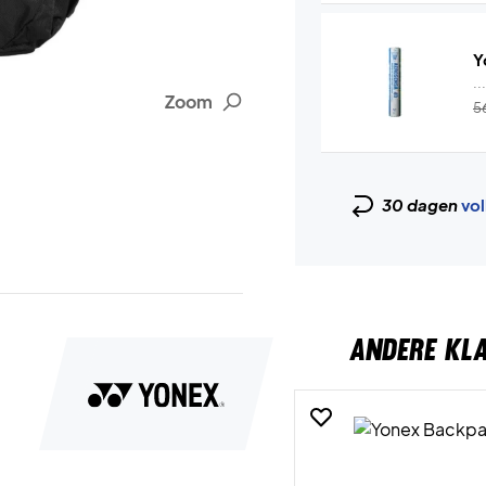
Y
..
Zoom
5
30 dagen
vol
ANDERE KL