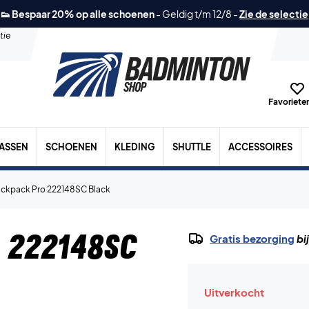
👟 Bespaar 20% op alle schoenen
-
Geldig t/m 12/8
-
Zie de selectie
tie
Favorieten
TASSEN
SCHOENEN
KLEDING
SHUTTLE
ACCESSOIRES
ackpack Pro 222148SC Black
 222148SC
Gratis bezorging
bi
Uitverkocht