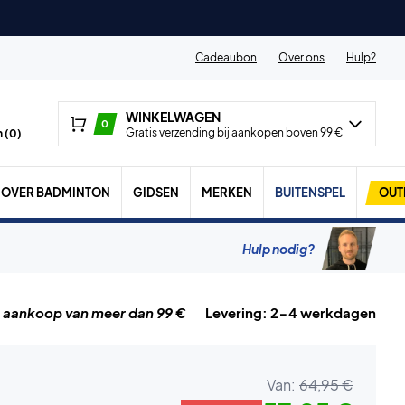
Cadeaubon
Over ons
Hulp?
WINKELWAGEN
0
Gratis verzending bij aankopen boven 99 €
 (
0
)
OVER BADMINTON
GIDSEN
MERKEN
BUITENSPEL
OUT
Hulp nodig?
j aankoop van meer dan 99 €
Levering: 2-4 werkdagen
Van:
64,95 €