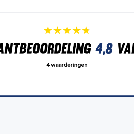
antbeoordeling
4,8
va
4 waarderingen