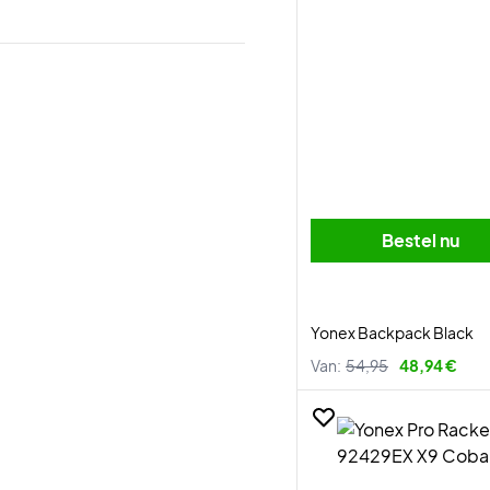
Bestel nu
Yonex Backpack Black
Van:
54,95
48,94 €