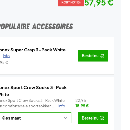
57,95 €
KORTING 11%
POPULAIRE ACCESSOIRES
onex Super Grap 3-Pack White
.
Info
Bestel nu
,95
€
onex Sport Crew Socks 3-Pack
hite
onex Sport Crew Socks 3-Pack White
22,95
ijn comfortabele sportsokken ...
Info
18,95
€
Bestel nu