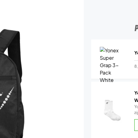
Y
..
8
Y
W
Y
z