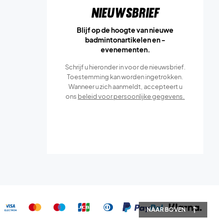
Nieuwsbrief
Blijf op de hoogte van nieuwe
badmintonartikelen en -
evenementen.
Schrijf u hieronder in voor de nieuwsbrief.
Toestemming kan worden ingetrokken.
Wanneer u zich aanmeldt, accepteert u
ons
beleid voor persoonlijke gegevens.
NAAR BOVEN