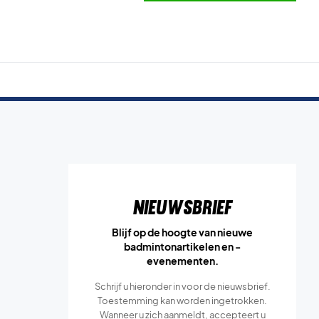
Nieuwsbrief
Blijf op de hoogte van nieuwe
badmintonartikelen en -
evenementen.
Schrijf u hieronder in voor de nieuwsbrief.
Toestemming kan worden ingetrokken.
Wanneer u zich aanmeldt, accepteert u