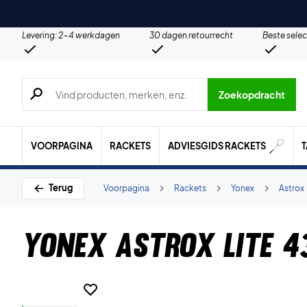
Levering: 2-4 werkdagen
30 dagen retourrecht
Beste selec
Zoeken naar producten, merken etc.
Zoekopdracht
VOORPAGINA
RACKETS
ADVIESGIDS RACKETS
Terug
Voorpagina
Rackets
Yonex
Astrox
Yonex Astrox Lite 4