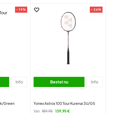
- 19%
- 26%
Info
Bestel nu
Info
ack/Green
Yonex Astrox 100 Tour Kurenai 3U/G5
Van:
189,95
139,95 €