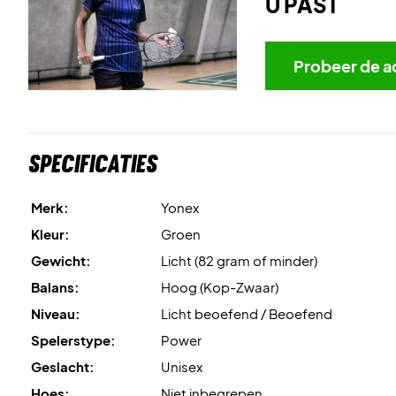
U PAST
Probeer de a
Specificaties
Merk:
Yonex
Kleur:
Groen
Gewicht:
Licht (82 gram of minder)
Balans:
Hoog (Kop-Zwaar)
Niveau:
Licht beoefend / Beoefend
Spelerstype:
Power
Geslacht:
Unisex
Hoes:
Niet inbegrepen