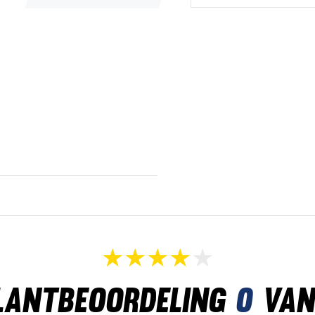
lantbeoordeling
0
van