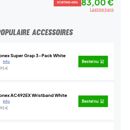
83,00 €
KORTING 48%
Laatste kans
POPULAIRE ACCESSOIRES
onex Super Grap 3-Pack White
.
Info
Bestel nu
,95
€
onex AC492EX Wristband White
.
Info
Bestel nu
,95
€