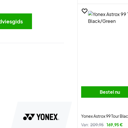
dviesgids
Bestel nu
Yonex Astrox 99 Tour Bl
Van:
209,95
169,95 €