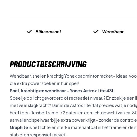
Bliksemsnel
Wendbaar
PRODUCTBESCHRIJVING
Wendbaar, snel en krachtig Yonex badmintonracket – ideaal voo
die extra power zoeken in hun spel!
Snel, krachtig en wendbaar – Yonex Astrox Lite 43I
Speel je op licht gevorderd of recreatief niveau? En zoek je een
met veel slagkracht? Dan is de Astrox Lite 43I precies wat je nodi
heeft een flexibel frame, 72 gaten en een lichtgewicht van ca. 8
aanvallend spel waarbij je extra power krijgt – zonder de controle
Graphite
is het lichte en sterke materiaal dat in het frame en de 
stabiel en responsief racket.