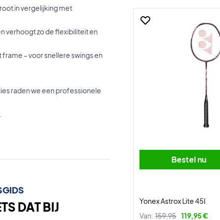
oot in vergelijking met
 verhoogt zo de flexibiliteit en
 frame – voor snellere swings en
ties raden we een professionele
.
Bestel nu
SGIDS
Yonex Astrox Lite 45I
S DAT BIJ
Van:
159,95
119,95 €