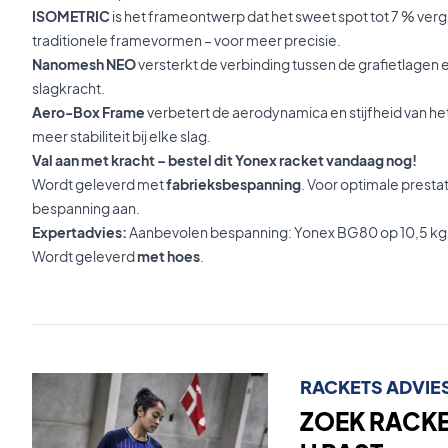
ISOMETRIC
is het frameontwerp dat het sweet spot tot 7 % vergr
traditionele framevormen – voor meer precisie.
Nanomesh NEO
versterkt de verbinding tussen de grafietlagen en
slagkracht.
Aero-Box Frame
verbetert de aerodynamica en stijfheid van het
meer stabiliteit bij elke slag.
Val aan met kracht – bestel dit Yonex racket vandaag nog!
Wordt geleverd met
fabrieksbespanning
. Voor optimale presta
bespanning aan.
Expertadvies:
Aanbevolen bespanning: Yonex BG80 op 10,5 kg
Wordt geleverd
met hoes
.
RACKETS ADVIE
ZOEK RACKET