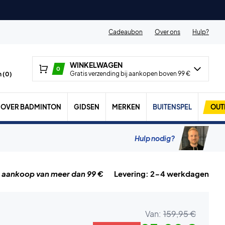
Cadeaubon
Over ons
Hulp?
WINKELWAGEN
0
Gratis verzending bij aankopen boven 99 €
 (
0
)
OVER BADMINTON
GIDSEN
MERKEN
BUITENSPEL
OUT
Hulp nodig?
j aankoop van meer dan 99 €
Levering: 2-4 werkdagen
Van:
159,95 €