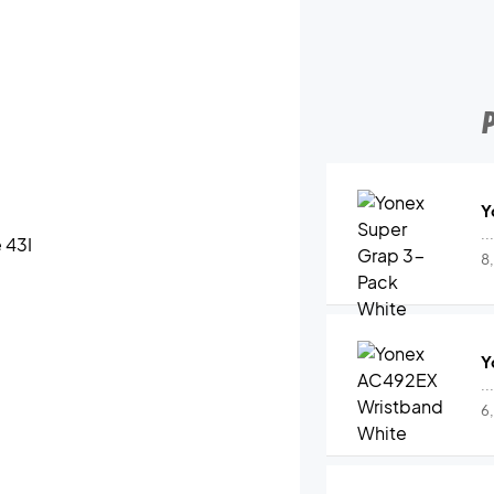
Y
..
8
Y
..
6