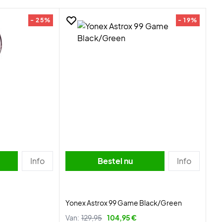
- 25%
- 19%
Info
Bestel nu
Info
Yonex Astrox 99 Game Black/Green
Van:
129,95
104,95 €