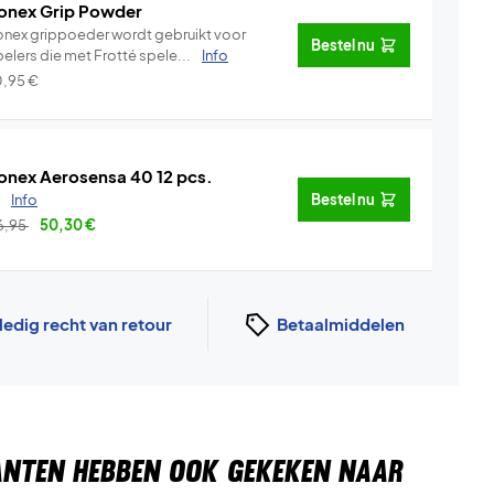
onex Grip Powder
onex grippoeder wordt gebruikt voor
Bestel nu
pelers die met Frotté spele...
Info
0,95
€
onex Aerosensa 40 12 pcs.
.
Info
Bestel nu
6,95
50,30
€
ledig recht van retour
Betaalmiddelen
ANTEN HEBBEN OOK GEKEKEN NAAR