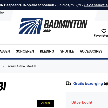
👟 Bespaar 20% op alle schoenen
-
Geldig t/m 12/8
-
Zie de selectie
tie
Favorieten
TASSEN
SCHOENEN
KLEDING
SHUTTLE
ACCESSOIRES
Yonex Astrox Lite 43I
3I
Gratis bezorging
bi
Uitverkocht
OUTLET