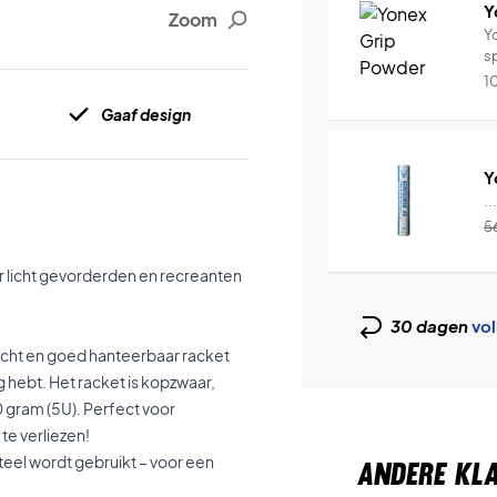
Y
Zoom
Y
s
1
Gaaf design
Y
..
5
r licht gevorderden en recreanten
30 dagen
vol
 licht en goed hanteerbaar racket
g hebt. Het racket is kopzwaar,
0 gram (5U). Perfect voor
 te verliezen!
steel wordt gebruikt – voor een
ANDERE KL