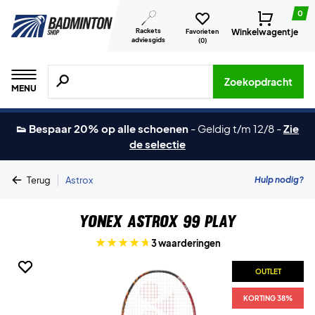
0
Rackets
Winkelwagentje
Favorieten
adviesgids
(
0
)
Zoeken naar producten, merken etc.
Zoekopdracht
MENU
👟 Bespaar 20% op alle schoenen
-
Geldig t/m 12/8
-
Zie
de selectie
|
Hulp nodig?
Terug
Astrox
Yonex Astrox 99 Play
3 waarderingen
OUTLET
OUTLET
KORTING 38%
KORTING 38%