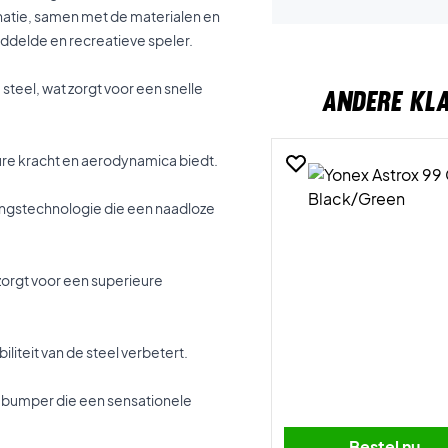
atie, samen met de materialen en
ddelde en recreatieve speler.
 steel, wat zorgt voor een snelle
ANDERE KL
ure kracht en aerodynamica biedt.
ingstechnologie die een naadloze
zorgt voor een superieure
ibiliteit van de steel verbetert.
 bumper die een sensationele
Bestel nu