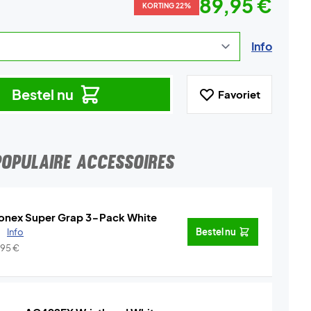
89,95 €
KORTING 22%
Info
Bestel nu
Favoriet
POPULAIRE ACCESSOIRES
onex Super Grap 3-Pack White
.
Info
Bestel nu
,95
€