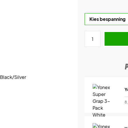
Y
..
8