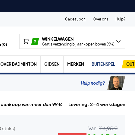
Cadeaubon
Over ons
Hulp?
WINKELWAGEN
0
Gratis verzending bij aankopen boven 99 €
 (
0
)
OVER BADMINTON
GIDSEN
MERKEN
BUITENSPEL
OUT
Hulp nodig?
j aankoop van meer dan 99 €
Levering: 2-4 werkdagen
Van:
114,95 €
0 stuks)