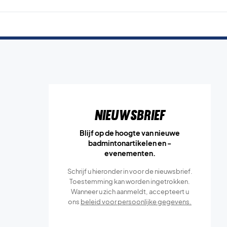
Nieuwsbrief
Blijf op de hoogte van nieuwe
badmintonartikelen en -
evenementen.
Schrijf u hieronder in voor de nieuwsbrief.
Toestemming kan worden ingetrokken.
Wanneer u zich aanmeldt, accepteert u
ons
beleid voor persoonlijke gegevens.