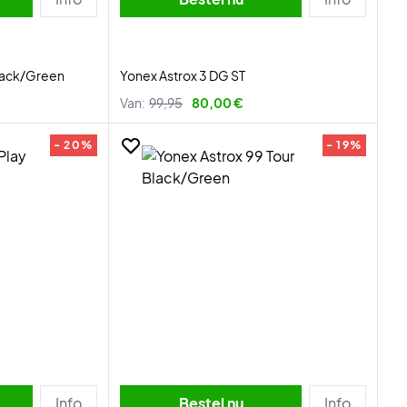
lack/Green
Yonex Astrox 3 DG ST
Van:
99,95
80,00 €
- 20%
- 19%
Info
Bestel nu
Info