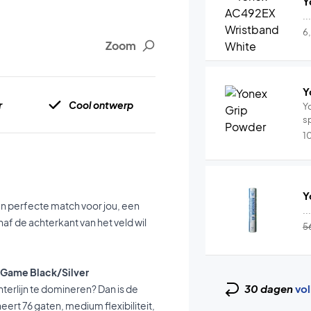
Y
..
6
Zoom
Y
r
Cool ontwerp
Y
s
1
Y
en perfecte match voor jou, een
..
af de achterkant van het veld wil
5
D Game Black/Silver
30 dagen
vol
terlijn te domineren? Dan is de
rt 76 gaten, medium flexibiliteit,