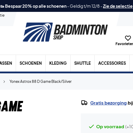
👟 Bespaar 20% op alle schoenen
-
Geldig t/m 12/8
-
Zie de selectie
tie
Favorieten
TASSEN
SCHOENEN
KLEDING
SHUTTLE
ACCESSOIRES
Yonex Astrox 88 D Game Black/Silver
Game
Gratis bezorging
bi
Op voorraad
(+1