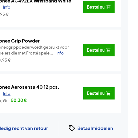
onex AC492EX Wristband White
.
Info
Bestel nu
,95
€
onex Grip Powder
onex grippoeder wordt gebruikt voor
Bestel nu
pelers die met Frotté spele...
Info
0,95
€
onex Aerosensa 40 12 pcs.
.
Info
Bestel nu
6,95
50,30
€
ledig recht van retour
Betaalmiddelen