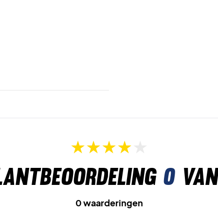
lantbeoordeling
0
van
0 waarderingen