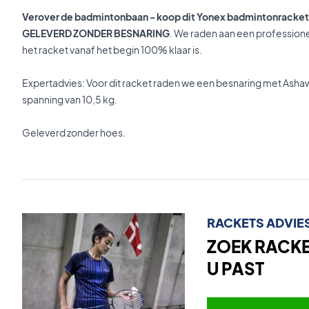
Verover de badmintonbaan - koop dit Yonex badmintonracket
GELEVERD ZONDER BESNARING
. We raden aan een professionel
het racket vanaf het begin 100% klaar is.
Expertadvies: Voor dit racket raden we een besnaring met Asha
spanning van 10,5 kg.
Geleverd zonder hoes.
RACKETS ADVIE
ZOEK RACKET
U PAST