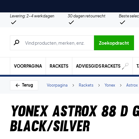
Levering: 2-4 werkdagen
30 dagen retourrecht
Beste selec
Zoeken naar producten, merken etc.
Zoekopdracht
VOORPAGINA
RACKETS
ADVIESGIDS RACKETS
Terug
Voorpagina
Rackets
Yonex
Astrox
Yonex Astrox 88 D 
Black/Silver