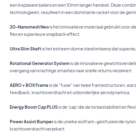
een kopzware balans en een 10mm langer handvat. Deze combin
technologieën, resulteert in een dominante racket voor de gemi
2G-Nanomesh Neo
is het innovatieve materiaal gebruikt voor de
flex en superieure snapback effect.
Ultra Slim Shaft
is het extreem dunne steelontwerp dat superie
Rotational Generator System
is de innovatieve gewichtsverdel
overgang van krachtige smashes naar snelle returns verzekert.
AERO + BOX Frame
is de "fusie" van twee framestructuren, wat 
feedback, krachtoverdracht en uitzonderlijke aerodynamica.
Energy Boost Cap PLUS
is de 'cap' die de torsiestabiliteit en flex
Power Assist Bumper
is de unieke wolfram-geïnfuseerde nylon
krachtoverdracht verzekert.