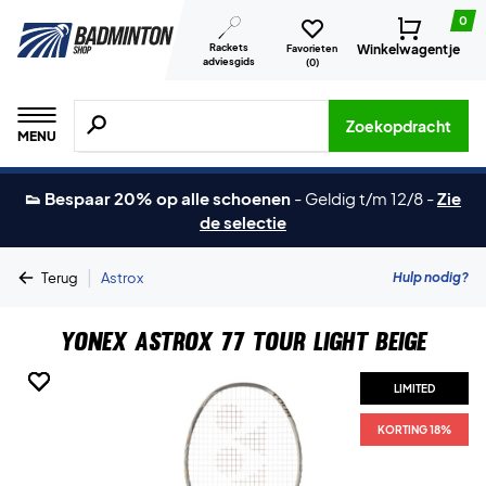
0
Rackets
Winkelwagentje
Favorieten
adviesgids
(
0
)
Zoeken naar producten, merken etc.
Zoekopdracht
MENU
👟 Bespaar 20% op alle schoenen
-
Geldig t/m 12/8
-
Zie
de selectie
|
Hulp nodig?
Terug
Astrox
Yonex Astrox 77 Tour Light Beige
LIMITED
LIMITED
LIMITED
LIMITED
LIMITED
KORTING 18%
KORTING 18%
KORTING 18%
KORTING 18%
KORTING 18%