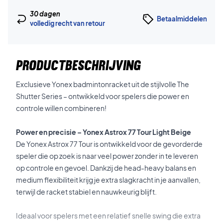
30 dagen
Betaalmiddelen
volledig recht van retour
PRODUCTBESCHRIJVING
Exclusieve Yonex badmintonracket uit de stijlvolle The
Shutter Series – ontwikkeld voor spelers die power en
controle willen combineren!
Power en precisie – Yonex Astrox 77 Tour Light Beige
De Yonex Astrox 77 Tour is ontwikkeld voor de gevorderde
speler die op zoek is naar veel power zonder in te leveren
op controle en gevoel. Dankzij de head-heavy balans en
medium flexibiliteit krijg je extra slagkracht in je aanvallen,
terwijl de racket stabiel en nauwkeurig blijft.
Ideaal voor spelers met een relatief snelle swing die extra