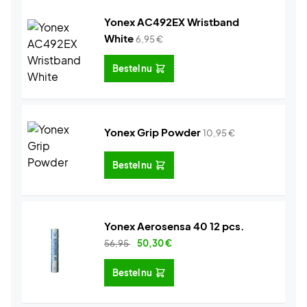
Yonex AC492EX Wristband
White
6,95
€
Bestel nu
Yonex Grip Powder
10,95
€
Bestel nu
Yonex Aerosensa 40 12 pcs.
56,95
50,30
€
Bestel nu