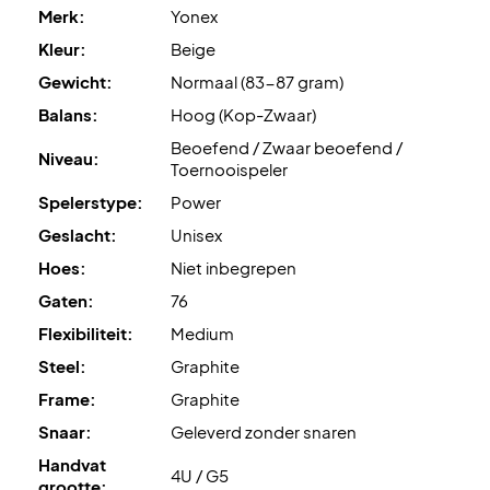
Merk:
Yonex
Expertadvies:
Yonex BG80 op 10,5 kg.
Kleur:
Beige
Gewicht:
Normaal (83-87 gram)
Geleverd
zonder hoes
.
Balans:
Hoog (Kop-Zwaar)
Beoefend / Zwaar beoefend /
Niveau:
Toernooispeler
Spelerstype:
Power
Geslacht:
Unisex
Hoes:
Niet inbegrepen
Gaten:
76
Flexibiliteit:
Medium
Steel:
Graphite
Frame:
Graphite
Snaar:
Geleverd zonder snaren
Handvat
4U / G5
grootte: