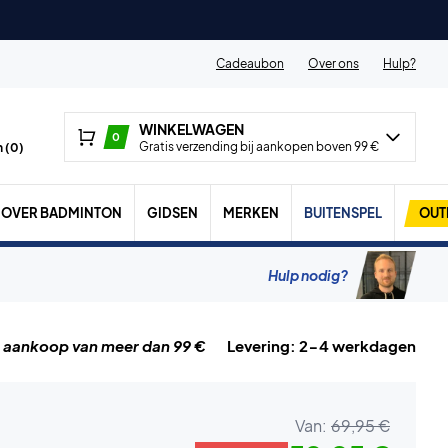
Cadeaubon
Over ons
Hulp?
WINKELWAGEN
0
Gratis verzending bij aankopen boven 99 €
 (
0
)
OVER BADMINTON
GIDSEN
MERKEN
BUITENSPEL
OUT
Hulp nodig?
j aankoop van meer dan 99 €
Levering: 2-4 werkdagen
Van:
69,95 €