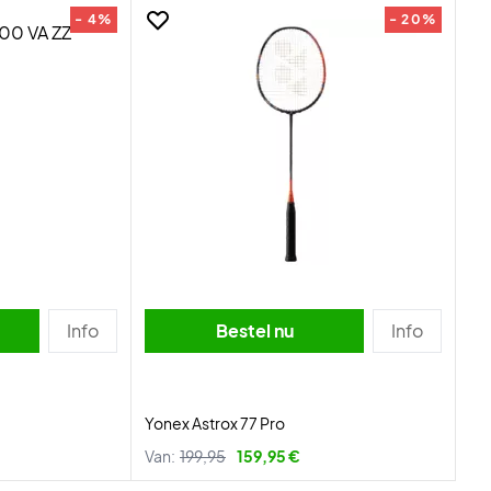
- 4%
- 20%
Info
Bestel nu
Info
Yonex Astrox 77 Pro
Van:
199,95
159,95 €