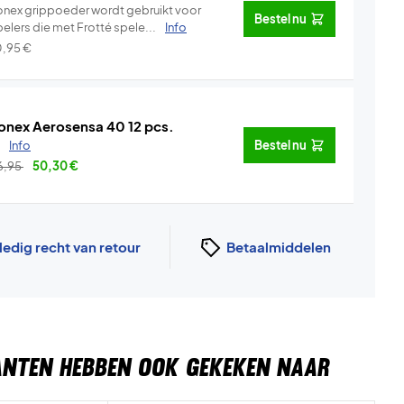
onex grippoeder wordt gebruikt voor
Bestel nu
pelers die met Frotté spele...
Info
0,95
€
onex Aerosensa 40 12 pcs.
.
Info
Bestel nu
6,95
50,30
€
ledig recht van retour
Betaalmiddelen
ANTEN HEBBEN OOK GEKEKEN NAAR