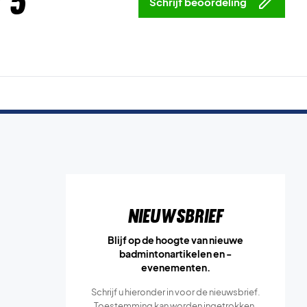
 5
Schrijf beoordeling
Nieuwsbrief
Blijf op de hoogte van nieuwe
badmintonartikelen en -
evenementen.
Schrijf u hieronder in voor de nieuwsbrief.
Toestemming kan worden ingetrokken.