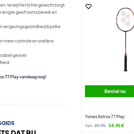
, terwijl het lichte gewicht zorgt
 lengte geeft extra bereik en
n vergevingsgezindheid bij elke
or meer controle en snellere
tabiel gevoel.
lheid.
.
rox 77 Play vandaag nog!
Bestel nu
Yonex Astrox 77 Play
SGIDS
Van:
69,95
54,95 €
S DAT BIJ