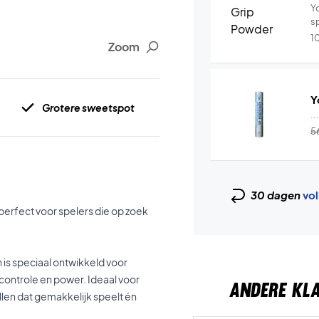
Y
s
1
Zoom
Y
Grotere sweetspot
..
5
30 dagen
vol
perfect voor spelers die op zoek
 is speciaal ontwikkeld voor
 controle en power. Ideaal voor
ANDERE KL
llen dat gemakkelijk speelt én