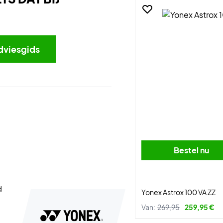
dviesgids
Bestel nu
d
Yonex Astrox 100 VA ZZ
Van:
269,95
259,95 €