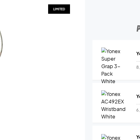
LIMITED
Y
..
8
Y
..
6
Y