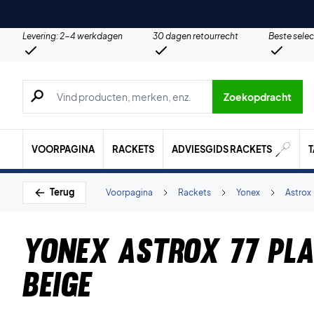
Levering: 2-4 werkdagen
30 dagen retourrecht
Beste selec
Zoeken naar producten, merken etc.
Zoekopdracht
VOORPAGINA
RACKETS
ADVIESGIDS RACKETS
Terug
Voorpagina
Rackets
Yonex
Astrox
Yonex Astrox 77 Pla
Beige