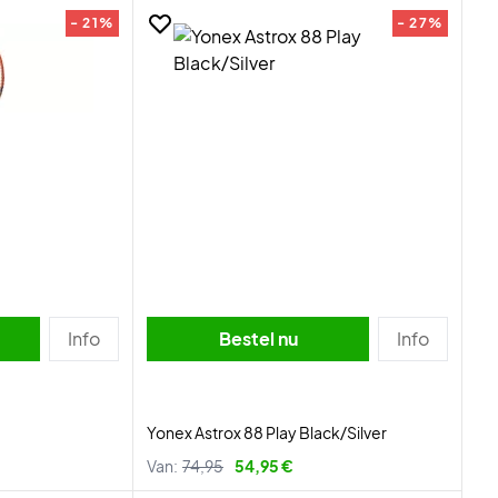
- 21%
- 27%
Info
Bestel nu
Info
Yonex Astrox 88 Play Black/Silver
Van:
74,95
54,95 €