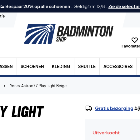
👟 Bespaar 20% op alle schoenen
-
Geldig t/m 12/8
-
Zie de selectie
tie
Favorieten
TASSEN
SCHOENEN
KLEDING
SHUTTLE
ACCESSOIRES
Yonex Astrox 77 Play Light Beige
y Light
Gratis bezorging
bi
Uitverkocht