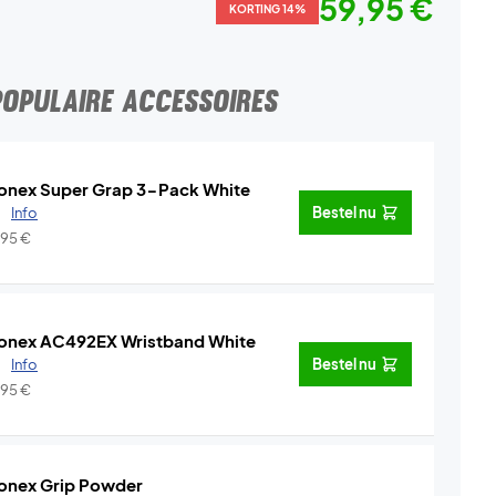
59,95 €
KORTING 14%
POPULAIRE ACCESSOIRES
onex Super Grap 3-Pack White
.
Info
Bestel nu
,95
€
onex AC492EX Wristband White
.
Info
Bestel nu
,95
€
onex Grip Powder