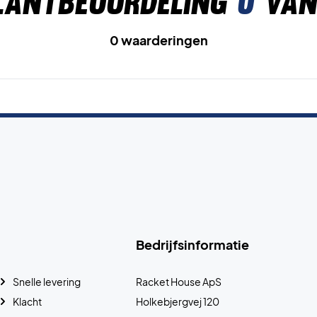
lantbeoordeling
0
van
0 waarderingen
Bedrijfsinformatie
Snelle levering
Racket House ApS
Klacht
Holkebjergvej 120