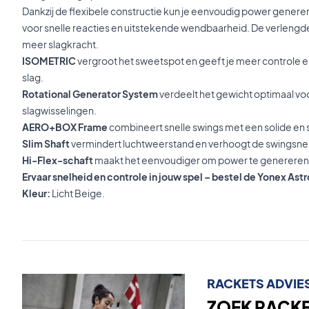
Dankzij de flexibele constructie kun je eenvoudig power genereren
voor snelle reacties en uitstekende wendbaarheid. De verlengde
meer slagkracht.
ISOMETRIC
vergroot het sweetspot en geeft je meer controle e
slag.
Rotational Generator System
verdeelt het gewicht optimaal vo
slagwisselingen.
AERO+BOX Frame
combineert snelle swings met een solide en s
Slim Shaft
vermindert luchtweerstand en verhoogt de swingsne
Hi-Flex-schaft
maakt het eenvoudiger om power te genereren
Ervaar snelheid en controle in jouw spel – bestel de Yonex Ast
Kleur:
Licht Beige.
RACKETS ADVIE
ZOEK RACKET