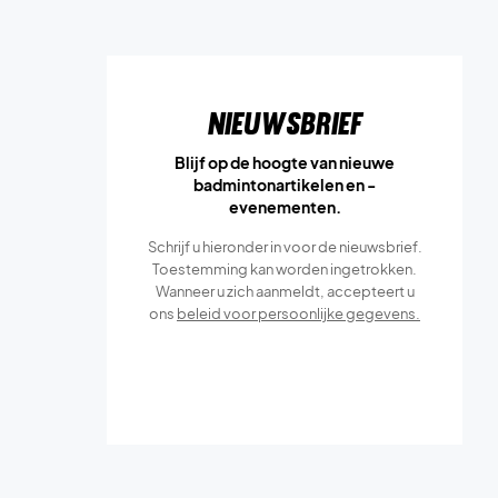
Nieuwsbrief
Blijf op de hoogte van nieuwe
badmintonartikelen en -
evenementen.
Schrijf u hieronder in voor de nieuwsbrief.
Toestemming kan worden ingetrokken.
Wanneer u zich aanmeldt, accepteert u
ons
beleid voor persoonlijke gegevens.