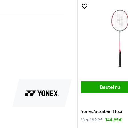
Bestel nu
Yonex Arcsaber 11 Tour
Van:
189,95
144,95 €