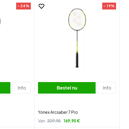
- 24%
- 19%
Info
Bestel nu
Info
Yonex Arcsaber 7 Pro
Van:
209,95
169,95 €