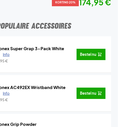
174,95 €
KORTING 20%
POPULAIRE ACCESSOIRES
onex Super Grap 3-Pack White
.
Info
Bestel nu
,95
€
onex AC492EX Wristband White
.
Info
Bestel nu
,95
€
onex Grip Powder