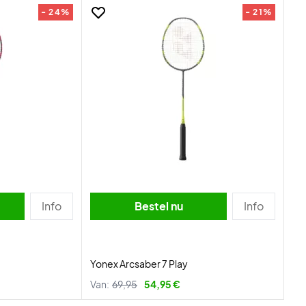
- 24%
- 21%
Info
Bestel nu
Info
Yonex Arcsaber 7 Play
Van:
69,95
54,95 €