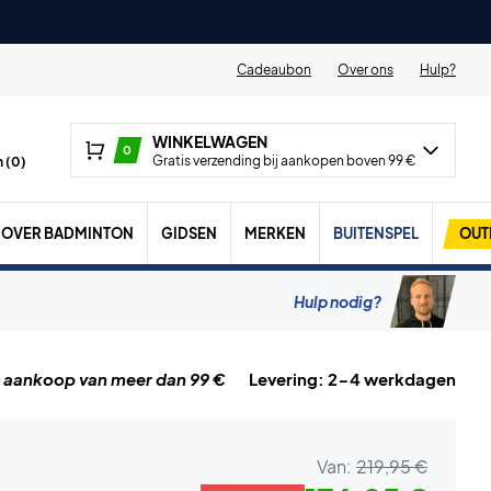
Cadeaubon
Over ons
Hulp?
WINKELWAGEN
0
Gratis verzending bij aankopen boven 99 €
 (
0
)
OVER BADMINTON
GIDSEN
MERKEN
BUITENSPEL
OUT
Hulp nodig?
j aankoop van meer dan 99 €
Levering: 2-4 werkdagen
Van:
219,95 €