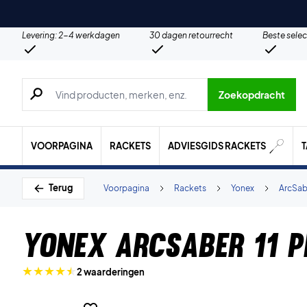
Levering: 2-4 werkdagen
30 dagen retourrecht
Beste selec
Zoeken naar producten, merken etc.
Zoekopdracht
VOORPAGINA
RACKETS
ADVIESGIDS RACKETS
Terug
Voorpagina
Rackets
Yonex
ArcSab
Yonex Arcsaber 11 P
2 waarderingen