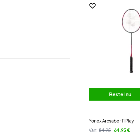
Bestel nu
Yonex Arcsaber 11 Play
Van:
84,95
64,95 €