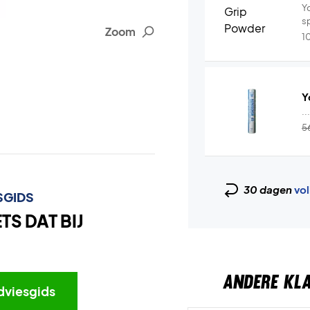
Y
s
Zoom
1
Y
..
5
30 dagen
vol
SGIDS
S DAT BIJ
ANDERE KL
dviesgids