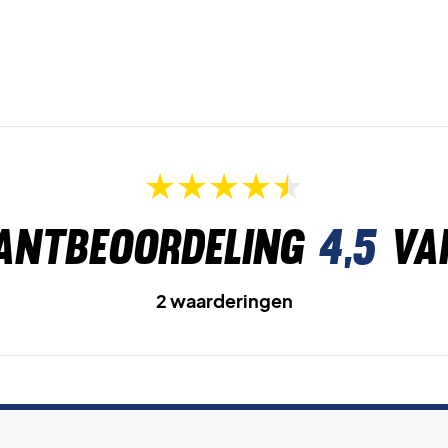
antbeoordeling
4,5
va
2 waarderingen