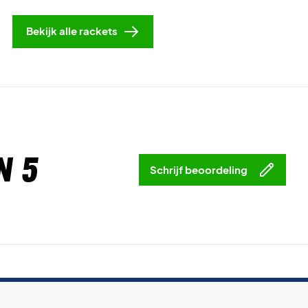
Bekijk alle rackets
n 5
Schrijf beoordeling