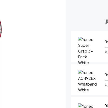
Y
..
8
Y
..
6
Y