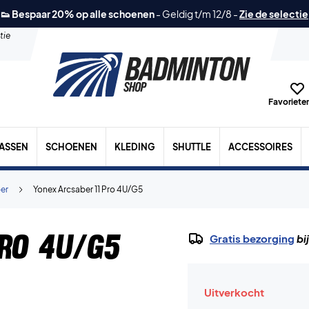
👟 Bespaar 20% op alle schoenen
-
Geldig t/m 12/8
-
Zie de selectie
tie
Favorieten
TASSEN
SCHOENEN
KLEDING
SHUTTLE
ACCESSOIRES
er
Yonex Arcsaber 11 Pro 4U/G5
ro 4U/G5
Gratis bezorging
bi
Uitverkocht