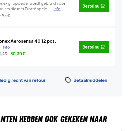
onex grippoeder wordt gebruikt voor
Bestel nu
pelers die met Frotté spele...
Info
0,95
€
onex Aerosensa 40 12 pcs.
.
Info
Bestel nu
6,95
50,30
€
ledig recht van retour
Betaalmiddelen
ANTEN HEBBEN OOK GEKEKEN NAAR