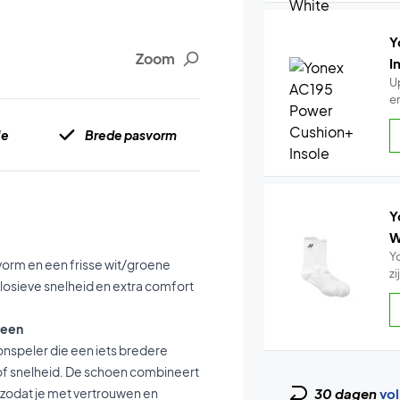
Y
Zoom
I
U
e
le
Brede pasvorm
Y
W
Y
orm en een frisse wit/groene
z
losieve snelheid en extra comfort
reen
nspeler die een iets bredere
t of snelheid. De schoen combineert
zodat je met vertrouwen en
30 dagen
vol