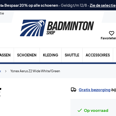
👟 Bespaar 20% op alle schoenen
-
Geldig t/m 12/8
-
Zie de selectie
tie
Favorieten
TASSEN
SCHOENEN
KLEDING
SHUTTLE
ACCESSOIRES
x
Yonex Aerus Z2 Wide White/Green
e
Gratis bezorging
bi
Op voorraad