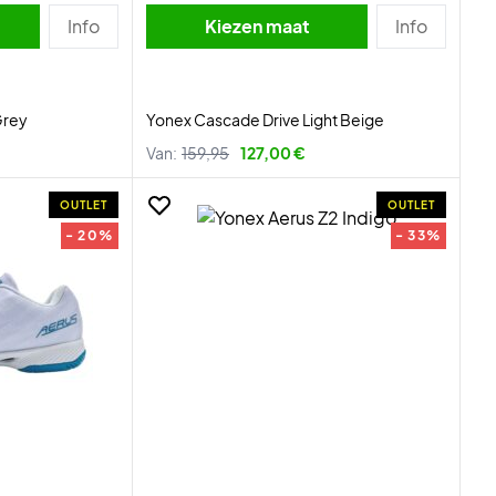
Info
Kiezen maat
Info
Grey
Yonex Cascade Drive Light Beige
Van:
159,95
127,00 €
OUTLET
OUTLET
- 20%
- 33%