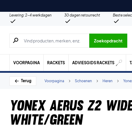
Levering: 2-4 werkdagen
30 dagen retourrecht
Beste selec
Zoeken naar producten, merken etc.
Zoekopdracht
VOORPAGINA
RACKETS
ADVIESGIDS RACKETS
Terug
Voorpagina
Schoenen
Heren
Yone
Yonex Aerus Z2 Wid
White/Green