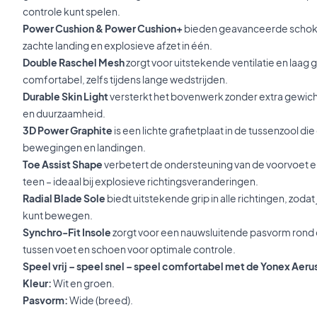
controle kunt spelen.
Power Cushion & Power Cushion+
bieden geavanceerde schok
zachte landing en explosieve afzet in één.
Double Raschel Mesh
zorgt voor uitstekende ventilatie en laag 
comfortabel, zelfs tijdens lange wedstrijden.
Durable Skin Light
versterkt het bovenwerk zonder extra gewicht 
en duurzaamheid.
3D Power Graphite
is een lichte grafietplaat in de tussenzool die 
bewegingen en landingen.
Toe Assist Shape
verbetert de ondersteuning van de voorvoet e
teen – ideaal bij explosieve richtingsveranderingen.
Radial Blade Sole
biedt uitstekende grip in alle richtingen, zodat
kunt bewegen.
Synchro-Fit Insole
zorgt voor een nauwsluitende pasvorm rond d
tussen voet en schoen voor optimale controle.
Speel vrij – speel snel – speel comfortabel met de Yonex Aer
Kleur:
Wit en groen.
Pasvorm:
Wide (breed).