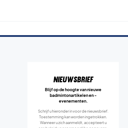
Nieuwsbrief
Blijf op de hoogte van nieuwe
badmintonartikelen en -
evenementen.
Schrijf u hieronder in voor de nieuwsbrief.
Toestemming kan worden ingetrokken.
Wanneer u zich aanmeldt, accepteert u