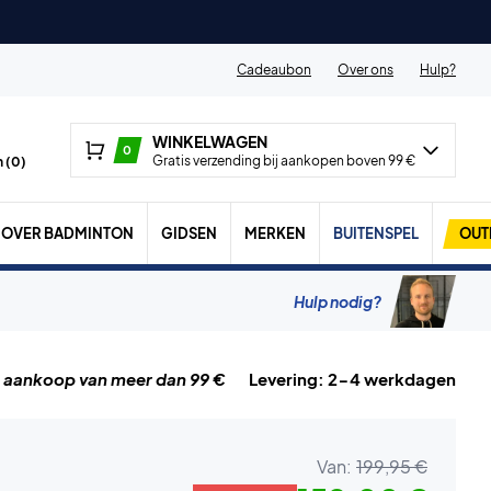
Cadeaubon
Over ons
Hulp?
WINKELWAGEN
0
Gratis verzending bij aankopen boven 99 €
 (
0
)
OVER BADMINTON
GIDSEN
MERKEN
BUITENSPEL
OUT
Hulp nodig?
j aankoop van meer dan 99 €
Levering: 2-4 werkdagen
Van:
199,95 €