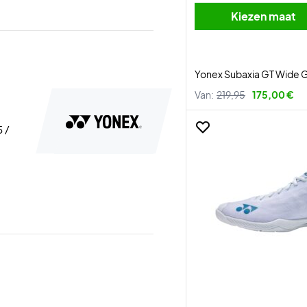
Kiezen maat
Yonex Subaxia GT Wide 
Van:
219,95
175,00 €
5 /