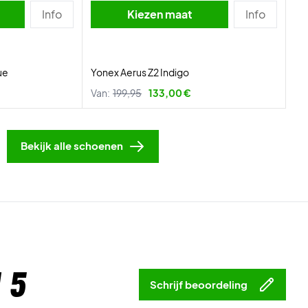
Info
Kiezen maat
Info
ue
Yonex Aerus Z2 Indigo
Van:
199,95
133,00 €
Bekijk alle schoenen
 5
Schrijf beoordeling