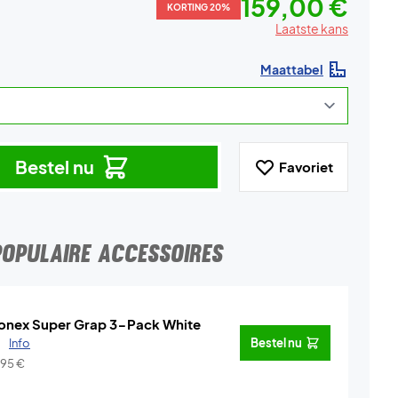
159,00 €
KORTING 20%
Laatste kans
Maattabel
Bestel nu
Favoriet
POPULAIRE ACCESSOIRES
onex Super Grap 3-Pack White
.
Info
Bestel nu
,95
€