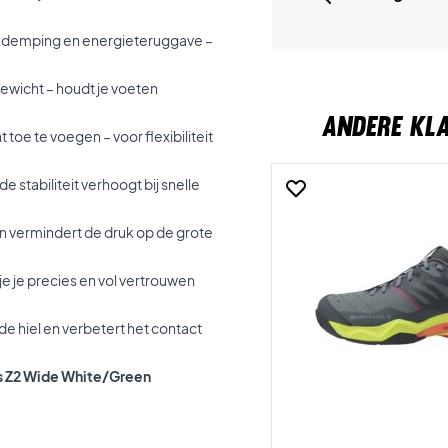
demping en energieteruggave –
gewicht – houdt je voeten
ANDERE KL
toe te voegen – voor flexibiliteit
de stabiliteit verhoogt bij snelle
n vermindert de druk op de grote
 je je precies en vol vertrouwen
e hiel en verbetert het contact
us Z2 Wide White/Green