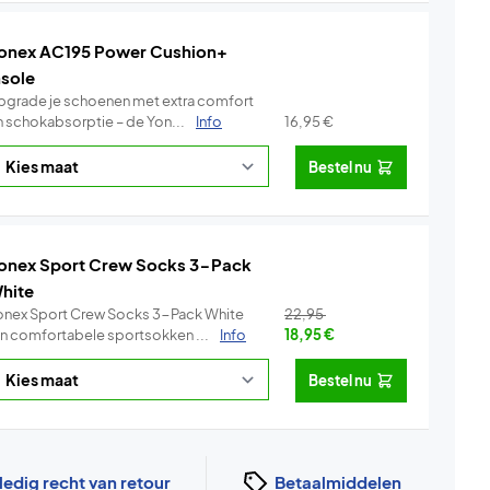
onex AC195 Power Cushion+
nsole
pgrade je schoenen met extra comfort
n schokabsorptie – de Yon...
Info
16,95
€
Bestel nu
onex Sport Crew Socks 3-Pack
hite
onex Sport Crew Socks 3-Pack White
22,95
ijn comfortabele sportsokken ...
Info
18,95
€
Bestel nu
ledig recht van retour
Betaalmiddelen