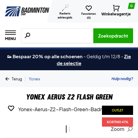
0
Rackets
Winkelwagentje
Favorieten
adviesgids
(
0
)
Zoeken naar producten, merken etc.
Zoekopdracht
MENU
👟 Bespaar 20% op alle schoenen
-
Geldig t/m 12/8
-
Zie
de selectie
|
Hulp nodig?
Terug
Yonex
Yonex Aerus Z2 Flash Green
OUTLET
OUTLET
KORTING 41%
KORTING 41%
Zoom