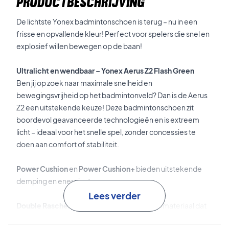
PRODUCTBESCHRIJVING
De lichtste Yonex badmintonschoen is terug – nu in een
frisse en opvallende kleur! Perfect voor spelers die snel en
explosief willen bewegen op de baan!
Ultralicht en wendbaar – Yonex Aerus Z2 Flash Green
Ben jij op zoek naar maximale snelheid en
bewegingsvrijheid op het badmintonveld? Dan is de Aerus
Z2 een uitstekende keuze! Deze badmintonschoen zit
boordevol geavanceerde technologieën en is extreem
licht – ideaal voor het snelle spel, zonder concessies te
doen aan comfort of stabiliteit.
Power Cushion
en
Power Cushion+
bieden uitstekende
demping en energie-teruggave.
Lees verder
Double Raschel Mesh
is het ultralichte meshmateriaal dat
zorgt voor optimale ventilatie en een perfecte pasvorm.