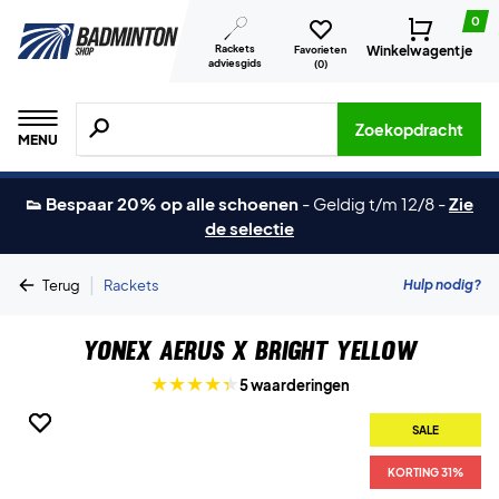
0
Rackets
Winkelwagentje
Favorieten
adviesgids
(
0
)
Zoeken naar producten, merken etc.
Zoekopdracht
MENU
👟 Bespaar 20% op alle schoenen
-
Geldig t/m 12/8
-
Zie
de selectie
|
Hulp nodig?
Terug
Rackets
Yonex Aerus X Bright Yellow
5 waarderingen
SALE
SALE
KORTING 31%
KORTING 31%