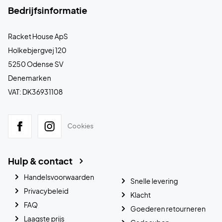
Bedrijfsinformatie
Racket House ApS
Holkebjergvej 120
5250 Odense SV
Denemarken
VAT: DK36931108
Cookies
Hulp & contact
Handelsvoorwaarden
Snelle levering
Privacybeleid
Klacht
FAQ
Goederen retourneren
Laagste prijs