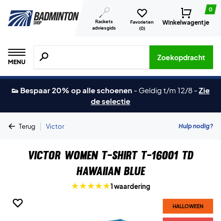
0
Rackets
Winkelwagentje
Favorieten
adviesgids
(
0
)
Zoeken naar producten, merken etc.
Zoekopdracht
MENU
👟 Bespaar 20% op alle schoenen
-
Geldig t/m 12/8
-
Zie
de selectie
|
Hulp nodig?
Terug
Victor
Victor Women T-shirt T-16001 TD
Hawaiian Blue
1 waardering
HALLOWEEN
HALLOWEEN