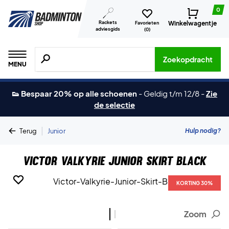
0
Rackets
Winkelwagentje
Favorieten
adviesgids
(
0
)
Zoeken naar producten, merken etc.
Zoekopdracht
MENU
👟 Bespaar 20% op alle schoenen
-
Geldig t/m 12/8
-
Zie
de selectie
|
Hulp nodig?
Terug
Junior
Victor Valkyrie Junior Skirt Black
KORTING 30%
KORTING 30%
Zoom